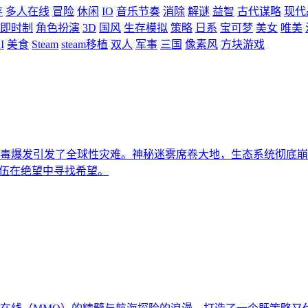
存
多人在线
冒险
休闲
IO
音乐节奏
消除
解谜
益智
古代谋略
现代
即时制
角色扮演
3D
国风
生存模拟
策略
日系
宝可梦
美女
唯美
I
美食
Steam
steam移植
双人
军事
三国
像素风
方块游戏
病毒爆发引发了全球性灾难。神秘迷雾席卷大地，生态系统彻底
队伍在绝望中寻找希望。