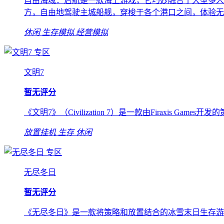
自由海域：启航是一款海上游戏，它巧妙融合了大型多人
方，自由地驾驶主城船舰，穿梭于各个港口之间，体验无
休闲
生存模拟
经营模拟
专区
文明7
暂无评分
《文明7》（Civilization 7）是一款由Firaxis Games
放置挂机
生存
休闲
专区
无尽冬日
暂无评分
《无尽冬日》是一款将策略和放置结合的冰雪末日生存游