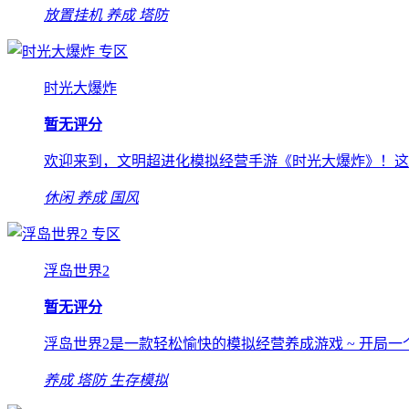
放置挂机
养成
塔防
专区
时光大爆炸
暂无评分
欢迎来到，文明超进化模拟经营手游《时光大爆炸》！这里是肥
休闲
养成
国风
专区
浮岛世界2
暂无评分
浮岛世界2是一款轻松愉快的模拟经营养成游戏 ~ 开局
养成
塔防
生存模拟