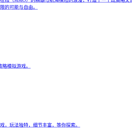
在线（MMO）的精髓与航海探险的浪漫，打造了一个既策略又
限的可能与自由。
开发的策略模拟游戏。
戏，玩法独特，细节丰富，等你探索。