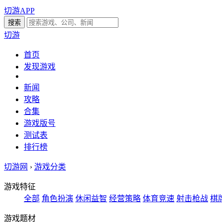
切游APP
切游
首页
发现游戏
新闻
攻略
合集
游戏版号
测试表
排行榜
切游网
›
游戏分类
游戏特征
全部
角色扮演
休闲益智
经营策略
体育竞速
射击枪战
棋
游戏题材