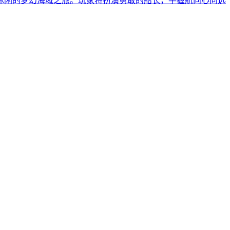
休闲的梦幻海域之旅。玩家将扮演勇敢的船长，手握航向心向远