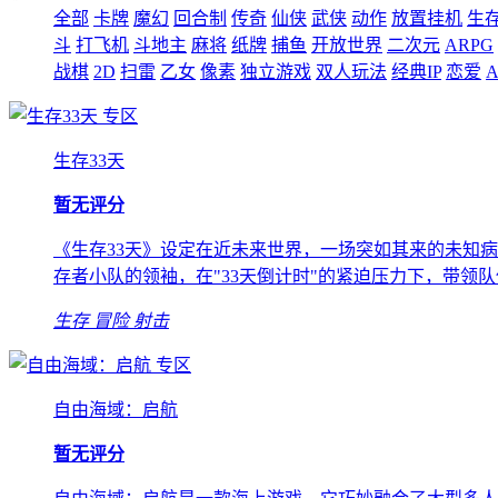
全部
卡牌
魔幻
回合制
传奇
仙侠
武侠
动作
放置挂机
生
斗
打飞机
斗地主
麻将
纸牌
捕鱼
开放世界
二次元
ARPG
战棋
2D
扫雷
乙女
像素
独立游戏
双人玩法
经典IP
恋爱
A
专区
生存33天
暂无评分
《生存33天》设定在近未来世界，一场突如其来的未知
存者小队的领袖，在"33天倒计时"的紧迫压力下，带领
生存
冒险
射击
专区
自由海域：启航
暂无评分