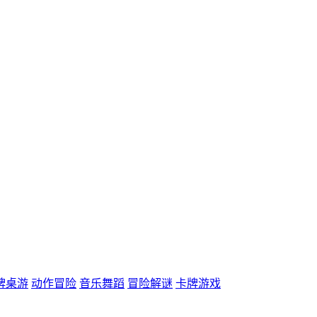
牌桌游
动作冒险
音乐舞蹈
冒险解谜
卡牌游戏