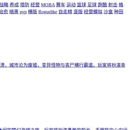
战略
养成
塔防
经营
MOBA
赛车
运动
篮球
足球
跑酷
射击
格
治愈
暗黑
pvp
横版
Roguelike
自走棋
竖版
经营模拟
沙盒
种田
崩溃，城市沦为废墟，变异怪物与丧尸横行霸道。玩家将扮演幸