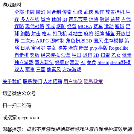
游戏题材
全部
卡牌
魔幻
回合制
传奇
仙侠
武侠
动作
放置挂机
生
存
多人在线
冒险
休闲
IO
音乐节奏
消除
解谜
益智
古代
谋略
现代战略
养成
塔防
经营
MOBA
赛车
运动
篮球
足
球
跑酷
射击
格斗
打飞机
斗地主
麻将
纸牌
捕鱼
开放世
界
二次元
ARPG
即时制
角色扮演
3D
国风
生存模拟
策
略
日系
宝可梦
美女
唯美
治愈
暗黑
pvp
横版
Roguelike
自走棋
竖版
经营模拟
沙盒
种田
战棋
2D
扫雷
乙女
像素
独立游戏
双人玩法
经典IP
恋爱
AI
美食
Steam
steam移植
双人
军事
三国
像素风
方块游戏
关于我们
联系我们
人才招聘
用户协议
隐私政策
切游微信公众号
扫一扫二维码
或搜索 qieyoucom
温馨提示：
抵制不良游戏
拒绝盗版游戏
注意自我保护
谨防受骗