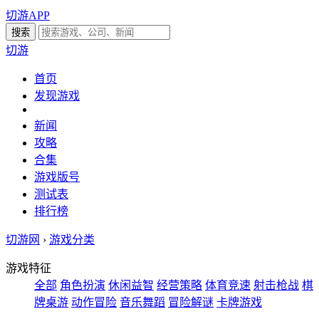
切游APP
切游
首页
发现游戏
新闻
攻略
合集
游戏版号
测试表
排行榜
切游网
›
游戏分类
游戏特征
全部
角色扮演
休闲益智
经营策略
体育竞速
射击枪战
棋
牌桌游
动作冒险
音乐舞蹈
冒险解谜
卡牌游戏