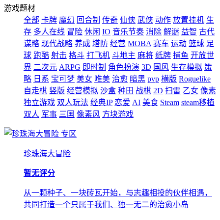
游戏题材
全部
卡牌
魔幻
回合制
传奇
仙侠
武侠
动作
放置挂机
生
存
多人在线
冒险
休闲
IO
音乐节奏
消除
解谜
益智
古代
谋略
现代战略
养成
塔防
经营
MOBA
赛车
运动
篮球
足
球
跑酷
射击
格斗
打飞机
斗地主
麻将
纸牌
捕鱼
开放世
界
二次元
ARPG
即时制
角色扮演
3D
国风
生存模拟
策
略
日系
宝可梦
美女
唯美
治愈
暗黑
pvp
横版
Roguelike
自走棋
竖版
经营模拟
沙盒
种田
战棋
2D
扫雷
乙女
像素
独立游戏
双人玩法
经典IP
恋爱
AI
美食
Steam
steam移植
双人
军事
三国
像素风
方块游戏
专区
珍珠海大冒险
暂无评分
从一颗种子、一块砖瓦开始，与志趣相投的伙伴相遇，
共同打造一个只属于我们、独一无二的治愈小岛