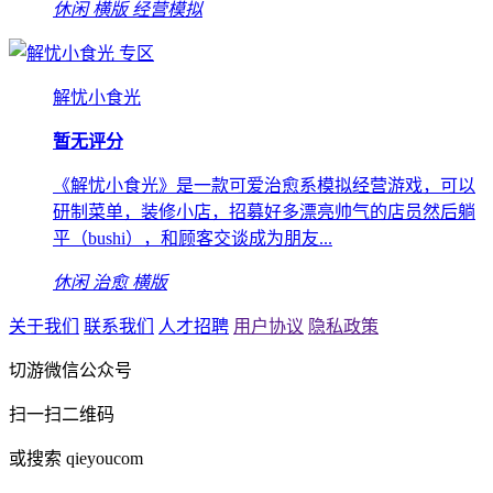
休闲
横版
经营模拟
专区
解忧小食光
暂无评分
《解忧小食光》是一款可爱治愈系模拟经营游戏，可以
研制菜单，装修小店，招募好多漂亮帅气的店员然后躺
平（bushi），和顾客交谈成为朋友...
休闲
治愈
横版
关于我们
联系我们
人才招聘
用户协议
隐私政策
切游微信公众号
扫一扫二维码
或搜索 qieyoucom