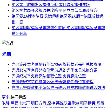
绝区零月城柳怎么操作 绝区零月城柳操作技巧
绝区零危局强袭战通关攻略 平民危局怎么通过阵容
绝区零2.6版本隐藏成就解锁 绝区零2.6版本隐藏成就解
锁一览
绝区零嗯呢棋闻录阵容怎么搭配 绝区零嗯呢棋闻录阵容
搭配分享
光遇
光遇旋转舞者复刻有什么物品 旋转舞者先祖兑换攻略
光遇织光季家具兑换位置 光遇织光季家具兑换介绍
光遇织光季免费魔法领取位置 免费魔法位置
光遇云野赏花任务怎么做 云野赏花任务位置流程
光遇云野隐藏地图怎么进 光遇云野左右隐藏图进入方法
更多
热门标签
攻略
燕云十六声
明日方舟
原神
英雄联盟手游
和平精英
网易