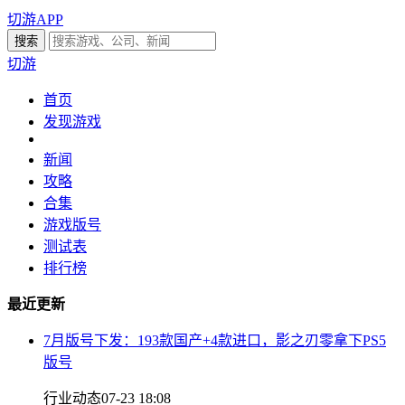
切游APP
切游
首页
发现游戏
新闻
攻略
合集
游戏版号
测试表
排行榜
最近更新
7月版号下发：193款国产+4款进口，影之刃零拿下PS5
版号
行业动态
07-23 18:08