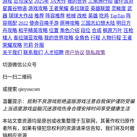
游戏
恋与深空
2025年
3A大作
我的世界
三角洲行动
蛋仔派对
星露谷物语
游戏攻略
王者荣耀
泰拉瑞亚
英雄联盟
灵敏度
武
器
球球大作战
推荐
阵容推荐
枪械
改枪
英雄
吃鸡
TapTap
阵
容搭配
2022
使命召唤手游
原神攻略
三国志幻想大陆
明日方
舟攻略
和平精英攻略
位置
角色介绍
段位
合成
枫原万叶
压枪
矮人
泰拉瑞亚攻略
我的世界攻略
全角色
行程
人物行程
王者
荣耀攻略
可莉
外服
关于我们
联系我们
人才招聘
用户协议
隐私政策
切游微信公众号
扫一扫二维码
或搜索 qieyoucom
温馨提示：
抵制不良游戏
拒绝盗版游戏
注意自我保护
谨防受骗
上当
适度游戏益脑
沉迷游戏伤身
合理安排时间
享受健康生活
本站文章资源均是原创或收集整理于互联网，其著作权归原作
者所有，如果有侵犯您权利的资源请来信告知，我们将及时撤
销相应资源