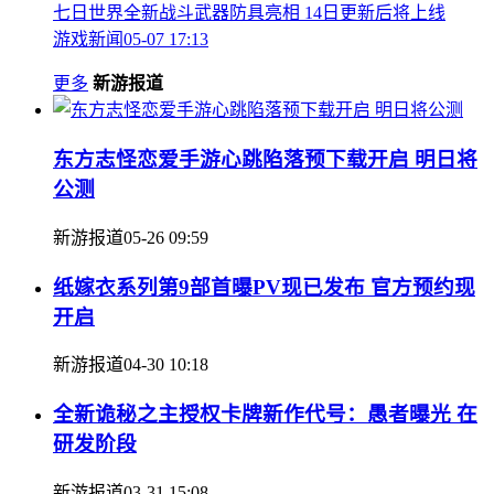
七日世界全新战斗武器防具亮相 14日更新后将上线
游戏新闻
05-07 17:13
更多
新游报道
东方志怪恋爱手游心跳陷落预下载开启 明日将
公测
新游报道
05-26 09:59
纸嫁衣系列第9部首曝PV现已发布 官方预约现
开启
新游报道
04-30 10:18
全新诡秘之主授权卡牌新作代号：愚者曝光 在
研发阶段
新游报道
03-31 15:08