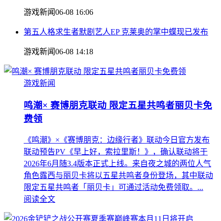
游戏新闻
06-08 16:06
第五人格求生者默剧艺人EP 克莱奥的掌中蝶现已发布
游戏新闻
06-08 14:18
游戏新闻
鸣潮× 赛博朋克联动 限定五星共鸣者丽贝卡免
费领
《鸣潮》×《赛博朋克：边缘行者》联动今日官方发布
联动预告PV《早上好，索拉里斯！》，确认联动将于
2026年6月随3.4版本正式上线。来自夜之城的两位人气
角色露西与丽贝卡将以五星共鸣者身份登场，其中联动
限定五星共鸣者「丽贝卡」可通过活动免费领取。...
阅读全文