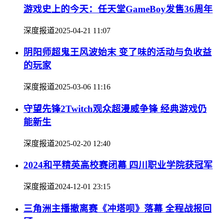
游戏史上的今天：任天堂GameBoy发售36周年
深度报道
2025-04-21 11:07
阴阳师超鬼王风波始末 变了味的活动与负收益
的玩家
深度报道
2025-03-06 11:16
守望先锋2Twitch观众超漫威争锋 经典游戏仍
能新生
深度报道
2025-02-20 12:40
2024和平精英高校赛闭幕 四川职业学院获冠军
深度报道
2024-12-01 23:15
三角洲主播撤离赛《冲塔呗》落幕 全程战报回