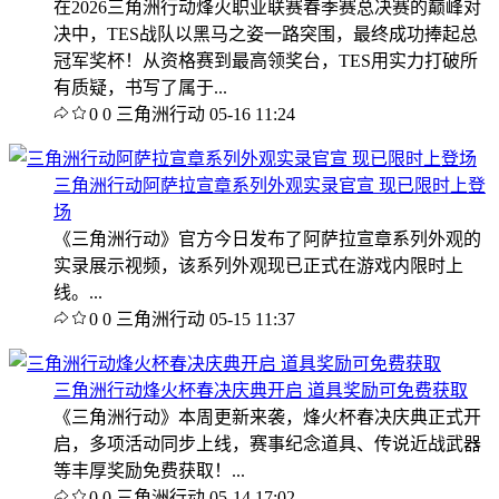
在2026三角洲行动烽火职业联赛春季赛总决赛的巅峰对
决中，TES战队以黑马之姿一路突围，最终成功捧起总
冠军奖杯！从资格赛到最高领奖台，TES用实力打破所
有质疑，书写了属于...
0
0
三角洲行动
05-16 11:24
三角洲行动阿萨拉宣章系列外观实录官宣 现已限时上登
场
《三角洲行动》官方今日发布了阿萨拉宣章系列外观的
实录展示视频，该系列外观现已正式在游戏内限时上
线。...
0
0
三角洲行动
05-15 11:37
三角洲行动烽火杯春决庆典开启 道具奖励可免费获取
《三角洲行动》本周更新来袭，烽火杯春决庆典正式开
启，多项活动同步上线，赛事纪念道具、传说近战武器
等丰厚奖励免费获取！...
0
0
三角洲行动
05-14 17:02