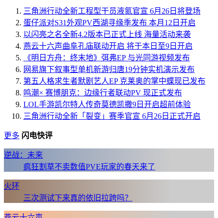
三角洲行动全新工程型干员液氮官宣 6月26日将登场
蛋仔派对S31外观PV西湖寻缘季发布 本月12日开启
以闪亮之名全新4.2版本已正式上线 海量活动来袭
燕云十六声曲阜孔庙联动开启 将于本日至9日开启
《明日方舟：终末地》弭弗EP 与光同游视频发布
网易旗下叙事型单机新游归唐19分钟实机演示发布
第五人格求生者默剧艺人EP 克莱奥的掌中蝶现已发布
鸣潮× 赛博朋克：边缘行者联动PV 现正式发布
LOL手游凯尔特人传奇莫德凯撒9日开启超前体验
三角洲行动全新「裂变」赛季官宣 6月26日正式开启
更多
闪电快评
逆战：未来
疯狂割草不卖数值PVE玩家的春天来了
火环
三次测试下来真的依旧拉跨吗？
燕云十六声