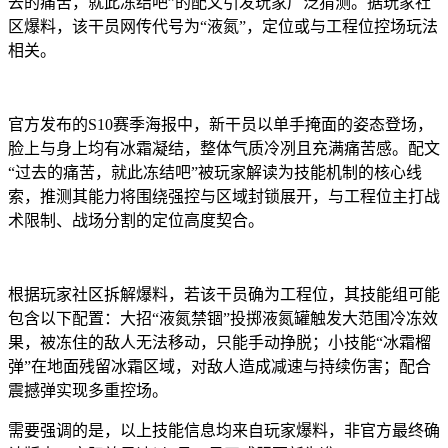
去的痛苦，就此冻结吧”的配文引发玩家广泛猜测。据玩家社
区爆料，该干员网传代号为“液氮”，定位或与工程位控场玩法
相关。
官方发布的S10赛季海报中，新干员以单手掩面的姿态登场，
脸上与身上均有冰霜凝结，整体气质冷冽且充满痛苦感。配文
“过去的痛苦，就此冻结吧”被玩家解读为技能机制的核心线
索，推测其能力将围绕强控与区域封锁展开，与工程位主打战
术限制、战场分割的定位高度契合。
根据玩家社区拆解爆料，若该干员确为工程位，其技能组可能
包含以下配置：大招“液氮禁锢”投掷液氮罐触发大范围冷冻效
果，被冻住的敌人无法移动，只能手动挣脱；小技能“冰霜榴
弹”在地面残留冰霜区域，对敌人造成减速与持续伤害；配合
震撼弹实现多重控场。
需要强调的是，以上技能信息均来自玩家爆料，非官方最终确