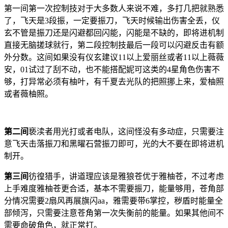
第一间第一次控制技对于大多数人来说不难，多打几把就熟悉
了，飞天是3段振，一定要振刀，飞天时候输出伤害全丢，仪
玄不管是振刀还是闪避都回闪能，闪能是不缺的，即将进机制
直接无脑搓球就行，第二段控制技最后一段可以闪避反击有额
外分数。这间如果没有仪玄建议11以上爱丽丝或者11以上薇薇
安，01试过了刮不动，也不能搭配妮可这类的4星角色伤害不
够，打异常必须有柚叶，有千夏去光队的把照挪上来，爱柚照
或者薇柚照。
第二间
亵渎者用光打或者电队，这间怪没有多动症，只需要注
意飞天击落振刀和黑曜石营振刀即可，光的大不要在即将进机
制开。
第三间
彷徨猎手，讲道理应该是雅狼苍优于雅柚苍，不过考虑
上手难度雅柚苍更合适，基本不需要振刀，能量够用，苍角部
分情况需要2扇风再展旗闪aa，雅需要带6掌控，秽盾时能量全
部倾泻，只需要注意苍角第一次失衡前的能量。如果其他间不
需要命破角色，就正常打。