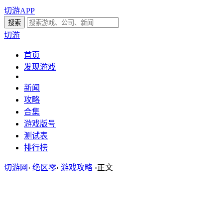
切游APP
切游
首页
发现游戏
新闻
攻略
合集
游戏版号
测试表
排行榜
切游网
›
绝区零
›
游戏攻略
›
正文