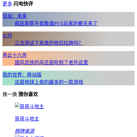
更多
闪电快评
逆战：未来
疯狂割草不卖数值PVE玩家的春天来了
火环
三次测试下来真的依旧拉跨吗？
燕云十六声
国风武侠的风还是吹到了老外这里
我的世界：移动版
这是地球上卖的最多的一款游戏
换一换
猜你喜欢
哥哥斗地主
棋牌桌游