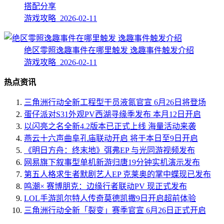
搭配分享
游戏攻略 2026-02-11
绝区零照逸趣事件在哪里触发 逸趣事件触发介绍
游戏攻略 2026-02-11
热点资讯
三角洲行动全新工程型干员液氮官宣 6月26日将登场
蛋仔派对S31外观PV西湖寻缘季发布 本月12日开启
以闪亮之名全新4.2版本已正式上线 海量活动来袭
燕云十六声曲阜孔庙联动开启 将于本日至9日开启
《明日方舟：终末地》弭弗EP 与光同游视频发布
网易旗下叙事型单机新游归唐19分钟实机演示发布
第五人格求生者默剧艺人EP 克莱奥的掌中蝶现已发布
鸣潮× 赛博朋克：边缘行者联动PV 现正式发布
LOL手游凯尔特人传奇莫德凯撒9日开启超前体验
三角洲行动全新「裂变」赛季官宣 6月26日正式开启