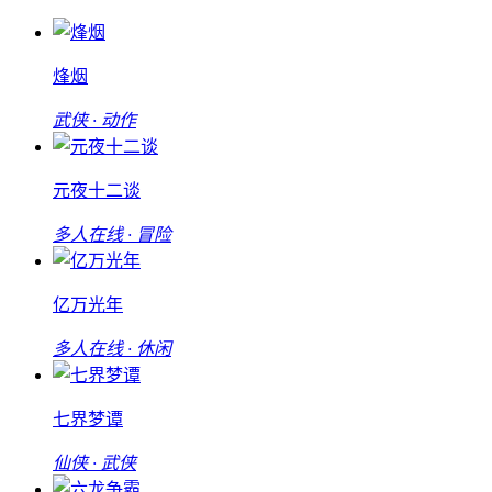
烽烟
武侠 · 动作
元夜十二谈
多人在线 · 冒险
亿万光年
多人在线 · 休闲
七界梦谭
仙侠 · 武侠