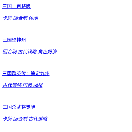
三国：百将牌
卡牌
回合制
休闲
三国望神州
回合制
古代谋略
角色扮演
三国群英传：策定九州
古代谋略
国风
战棋
三国杀武将觉醒
卡牌
回合制
古代谋略