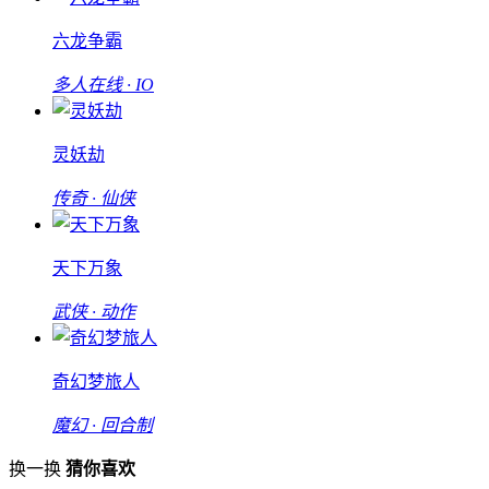
六龙争霸
多人在线 · IO
灵妖劫
传奇 · 仙侠
天下万象
武侠 · 动作
奇幻梦旅人
魔幻 · 回合制
换一换
猜你喜欢