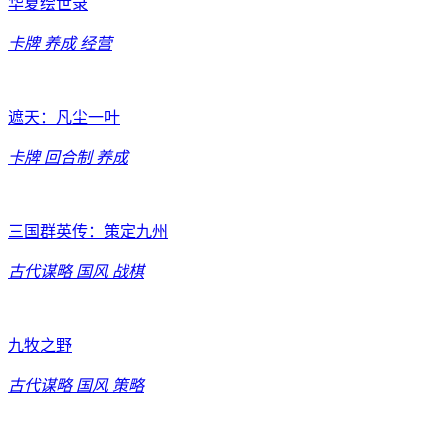
华夏绘世录
卡牌
养成
经营
遮天：凡尘一叶
卡牌
回合制
养成
三国群英传：策定九州
古代谋略
国风
战棋
九牧之野
古代谋略
国风
策略