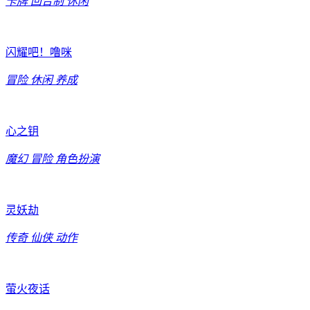
卡牌
回合制
休闲
闪耀吧！噜咪
冒险
休闲
养成
心之钥
魔幻
冒险
角色扮演
灵妖劫
传奇
仙侠
动作
萤火夜话