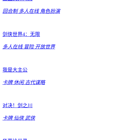
回合制
多人在线
角色扮演
剑侠世界4：无限
多人在线
冒险
开放世界
我是大主公
卡牌
休闲
古代谋略
对决！剑之川
卡牌
仙侠
武侠