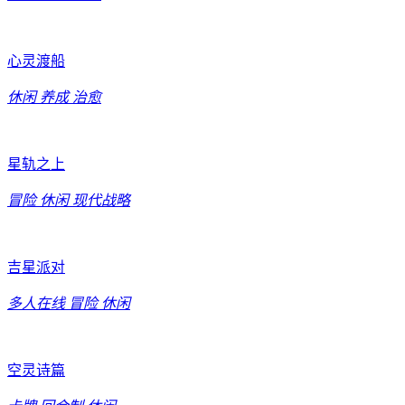
心灵渡船
休闲
养成
治愈
星轨之上
冒险
休闲
现代战略
吉星派对
多人在线
冒险
休闲
空灵诗篇