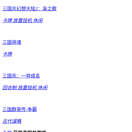
三国志幻想大陆2：枭之歌
卡牌
放置挂机
休闲
三国将魂
卡牌
三国杀：一将成名
回合制
放置挂机
休闲
三国群英传-争霸
古代谋略