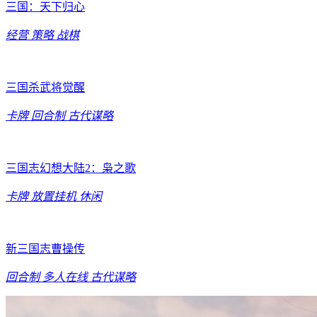
三国：天下归心
经营
策略
战棋
三国杀武将觉醒
卡牌
回合制
古代谋略
三国志幻想大陆2：枭之歌
卡牌
放置挂机
休闲
新三国志曹操传
回合制
多人在线
古代谋略