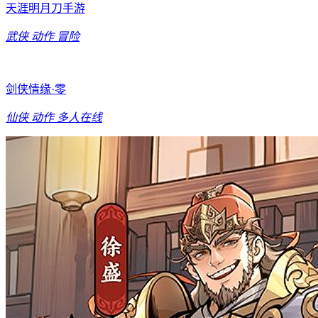
天涯明月刀手游
武侠
动作
冒险
剑侠情缘·零
仙侠
动作
多人在线