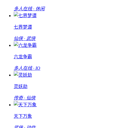
多人在线 · 休闲
七界梦谭
仙侠 · 武侠
六龙争霸
多人在线 · IO
灵妖劫
传奇 · 仙侠
天下万象
武侠 · 动作