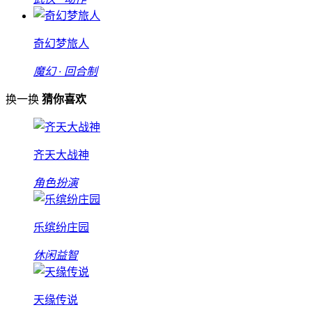
奇幻梦旅人
魔幻 · 回合制
换一换
猜你喜欢
齐天大战神
角色扮演
乐缤纷庄园
休闲益智
天缘传说