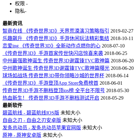
权限
-
隐私
-
最新资讯
智商在线 《传奇世界3D》天界荒漠演习策略指引
2019-02-27
乐趣飙升 《传奇世界3D》手游休闲玩法精彩集结
2018-10-11
恋爱ing 《传奇世界3D》全新动作点燃你的心
2018-07-10
《传奇世界3D》手游首家传世快闪店惊喜来袭
2018-06-25
中州最强歌神诞生 传奇世界3D谢霆锋TVC歌神篇
2018-06-20
中州歌神诞生 传奇世界3D谢霆锋TVC歌神篇曝光
2018-06-20
球场如战场 传奇世界3D带你领略沙城的世界杯
2018-06-14
《传奇世界3D》手游登顶App Store免费榜首
2018-06-01
传奇世界3D手游不删档登顶ios榜 全平台不限号
2018-05-30
热血新生！ 传奇世界3D手游不删档测试开启
2018-05-29
最新软件
碧蓝航线 - 碧蓝航线IOS版
未知大小
自由之刃 - 自由之刃安卓版
未知大小
发条总动员 - 发条总动员苹果官网版
未知大小
原神 - 原神安卓版
未知大小