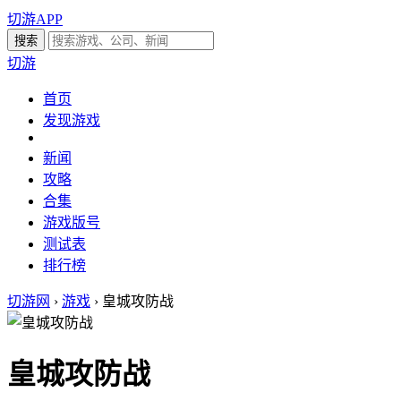
切游APP
切游
首页
发现游戏
新闻
攻略
合集
游戏版号
测试表
排行榜
切游网
›
游戏
›
皇城攻防战
皇城攻防战