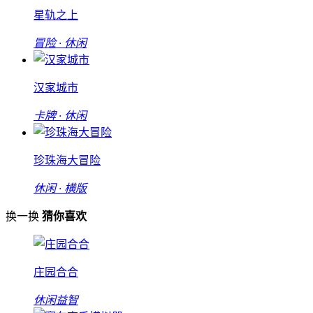
星轨之上
冒险 · 休闲
汉家城市
卡牌 · 休闲
珍珠海大冒险
休闲 · 横版
换一换
猜你喜欢
庄园合合
休闲益智