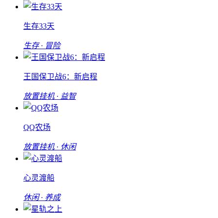
生存33天
生存 · 冒险
王国保卫战6：新启程
放置挂机 · 益智
QQ农场
放置挂机 · 休闲
心灵渡船
休闲 · 养成