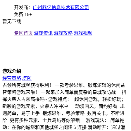
开发商：
广州鼎亿信息技术有限公司
免费
16+
暂无下载
专区首页
游戏资讯
游戏攻略
游戏视频
游戏介绍
经营策略
塔防
占领所有城堡获得胜利！ 一款考验思维、锻炼逻辑的休闲益
智策略游戏来啦！ 一起来加入简单而复杂的皇城攻防战！ 指
挥火柴人占领高楼吧~ 游戏特点： -超休闲游戏，轻松好玩； -
新颖的游戏元素，火柴人冲冲冲！ -动漫画风，简约好看 -规
则简单，易于上手 -锻炼思维，考验策略 -数百关卡，不断进
阶 -更有多种元素、士兵岛屿等你解锁！ 游戏玩法： 简单拖
动：在你的城堡和其他城堡之间建立连接 滑动断开：通过滑