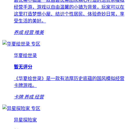
碧优蒂小镇是一款由碧优蒂团队精心打造的治愈系模拟
经营手游，游戏以自由温馨的小镇为背景，玩家可以在
这里打造梦想小屋、结识个性居民、体验奇妙日常，享
受生活的美好。
养成
经营
唯美
专区
华夏绘世录
暂无评分
《华夏绘世录》是一款有浓厚历史底蕴的国风模拟经营
卡牌游戏。
卡牌
养成
经营
专区
异星探险家