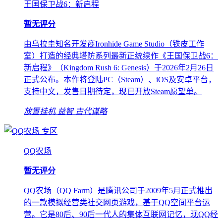
王国保卫战6：新启程
暂无评分
由乌拉圭知名开发商Ironhide Game Studio（铁皮工作
室）打造的经典塔防系列最新正统续作《王国保卫战6：
新启程》（Kingdom Rush 6: Genesis）于2026年2月26日
正式公布。本作将登陆PC（Steam）、iOS及安卓平台，
支持中文，发售日期待定，现已开放Steam愿望单。
放置挂机
益智
古代谋略
专区
QQ农场
暂无评分
QQ农场（QQ Farm）是腾讯公司于2009年5月正式推出
的一款模拟经营类社交网页游戏，基于QQ空间平台运
营。它是80后、90后一代人的集体互联网记忆，现QQ经