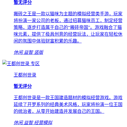
暂无评分
搬砖之王是一款以猫咪为主题的模拟经营类手游，玩家
将扮演一家公司的老板，通过招募猫咪员工，制定经营
策略，逐步打造属于自己的“搬砖帝国”。游戏融合了猫
咪元素，提供了极具创意的经营玩法，让玩家在轻松休
闲的氛围中体验财富积累的乐趣。
休闲
益智
竖版
专区
王都创世录
暂无评分
王都创世录是一款王国建造题材的模拟经营游戏。游戏
延续了开罗系列的经典美术风格，玩家将扮演一位王国
的统治者，从零开始建造并发展自己的王国。
休闲
益智
经营模拟