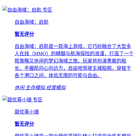
专区
自由海域：启航
暂无评分
自由海域：启航是一款海上游戏，它巧妙融合了大型多
人在线（MMO）的精髓与航海探险的浪漫，打造了一个
既策略又休闲的梦幻海域之旅。玩家将扮演勇敢的船
长，手握航向心向远方，自由地驾驶主城船舰，穿梭于
各个港口之间，体验无限的可能与自由。
休闲
生存模拟
经营模拟
专区
碧优蒂小镇
暂无评分