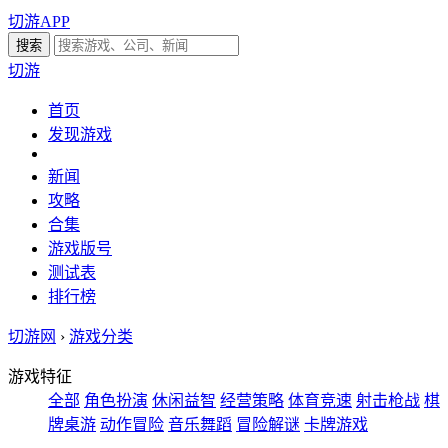
切游APP
切游
首页
发现游戏
新闻
攻略
合集
游戏版号
测试表
排行榜
切游网
›
游戏分类
游戏特征
全部
角色扮演
休闲益智
经营策略
体育竞速
射击枪战
棋
牌桌游
动作冒险
音乐舞蹈
冒险解谜
卡牌游戏