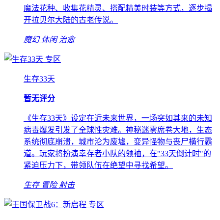
魔法花种、收集花精灵、搭配精美时装等方式，逐步揭
开拉贝尔大陆的古老传说。
魔幻
休闲
治愈
专区
生存33天
暂无评分
《生存33天》设定在近未来世界，一场突如其来的未知
病毒爆发引发了全球性灾难。神秘迷雾席卷大地，生态
系统彻底崩溃，城市沦为废墟，变异怪物与丧尸横行霸
道。玩家将扮演幸存者小队的领袖，在"33天倒计时"的
紧迫压力下，带领队伍在绝望中寻找希望。
生存
冒险
射击
专区