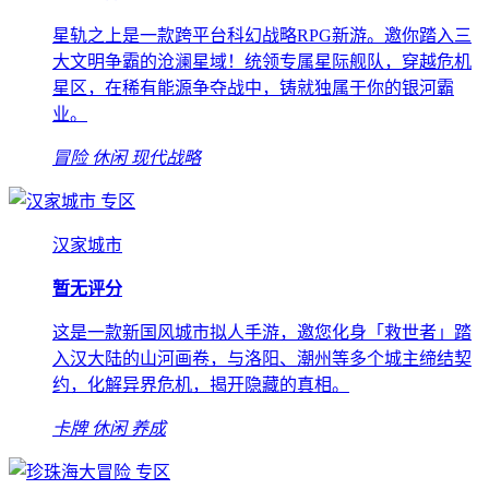
星轨之上是一款跨平台科幻战略RPG新游。邀你踏入三
大文明争霸的沧澜星域！统领专属星际舰队，穿越危机
星区，在稀有能源争夺战中，铸就独属于你的银河霸
业。
冒险
休闲
现代战略
专区
汉家城市
暂无评分
这是一款新国风城市拟人手游，邀您化身「救世者」踏
入汉大陆的山河画卷，与洛阳、潮州等多个城主缔结契
约，化解异界危机，揭开隐藏的真相。
卡牌
休闲
养成
专区