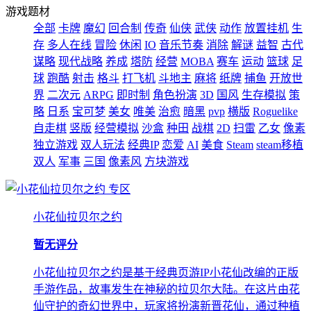
游戏题材
全部
卡牌
魔幻
回合制
传奇
仙侠
武侠
动作
放置挂机
生
存
多人在线
冒险
休闲
IO
音乐节奏
消除
解谜
益智
古代
谋略
现代战略
养成
塔防
经营
MOBA
赛车
运动
篮球
足
球
跑酷
射击
格斗
打飞机
斗地主
麻将
纸牌
捕鱼
开放世
界
二次元
ARPG
即时制
角色扮演
3D
国风
生存模拟
策
略
日系
宝可梦
美女
唯美
治愈
暗黑
pvp
横版
Roguelike
自走棋
竖版
经营模拟
沙盒
种田
战棋
2D
扫雷
乙女
像素
独立游戏
双人玩法
经典IP
恋爱
AI
美食
Steam
steam移植
双人
军事
三国
像素风
方块游戏
专区
小花仙拉贝尔之约
暂无评分
小花仙拉贝尔之约是基于经典页游IP小花仙改编的正版
手游作品，故事发生在神秘的拉贝尔大陆。在这片由花
仙守护的奇幻世界中，玩家将扮演新晋花仙，通过种植