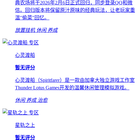
典农场将于2026年2月6日正式回归，同步登录QQ和微
信。回归版本将保留原汁原味的经典玩法，让老玩家重
温"偷菜"回忆。
放置挂机
休闲
养成
专区
心灵渡船
暂无评分
心灵渡船（Spiritfarer）是一款由加拿大独立游戏工作室
Thunder Lotus Games开发的温馨休闲管理模拟游戏。
休闲
养成
治愈
专区
星轨之上
暂无评分