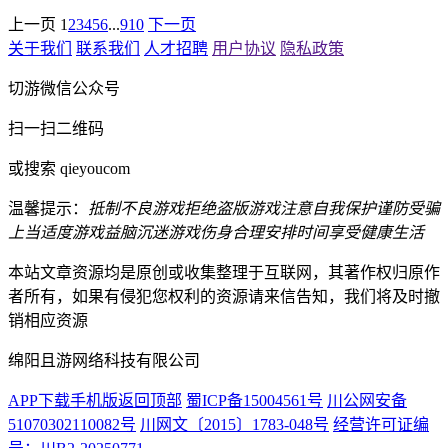
上一页
1
2
3
4
5
6
...
9
10
下一页
关于我们
联系我们
人才招聘
用户协议
隐私政策
切游微信公众号
扫一扫二维码
或搜索 qieyoucom
温馨提示：
抵制不良游戏
拒绝盗版游戏
注意自我保护
谨防受骗
上当
适度游戏益脑
沉迷游戏伤身
合理安排时间
享受健康生活
本站文章资源均是原创或收集整理于互联网，其著作权归原作
者所有，如果有侵犯您权利的资源请来信告知，我们将及时撤
销相应资源
绵阳且游网络科技有限公司
APP下载
手机版
返回顶部
蜀ICP备15004561号
川公网安备
51070302110082号
川网文〔2015〕1783-048号
经营许可证编