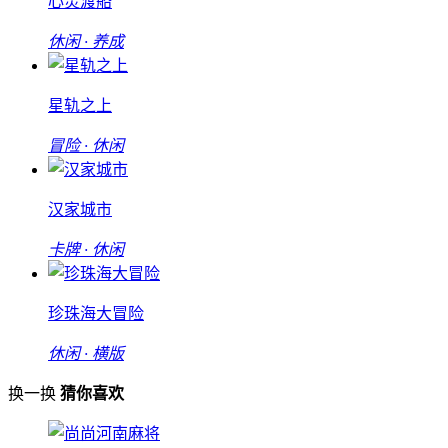
心灵渡船
休闲 · 养成
星轨之上
冒险 · 休闲
汉家城市
卡牌 · 休闲
珍珠海大冒险
休闲 · 横版
换一换
猜你喜欢