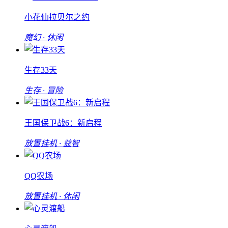
小花仙拉贝尔之约
魔幻 · 休闲
生存33天
生存 · 冒险
王国保卫战6：新启程
放置挂机 · 益智
QQ农场
放置挂机 · 休闲