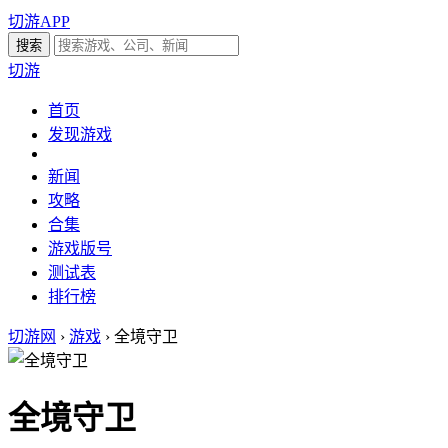
切游APP
切游
首页
发现游戏
新闻
攻略
合集
游戏版号
测试表
排行榜
切游网
›
游戏
›
全境守卫
全境守卫