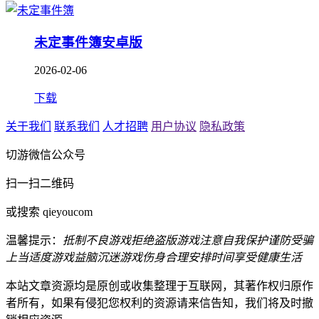
未定事件簿安卓版
2026-02-06
下载
关于我们
联系我们
人才招聘
用户协议
隐私政策
切游微信公众号
扫一扫二维码
或搜索 qieyoucom
温馨提示：
抵制不良游戏
拒绝盗版游戏
注意自我保护
谨防受骗
上当
适度游戏益脑
沉迷游戏伤身
合理安排时间
享受健康生活
本站文章资源均是原创或收集整理于互联网，其著作权归原作
者所有，如果有侵犯您权利的资源请来信告知，我们将及时撤