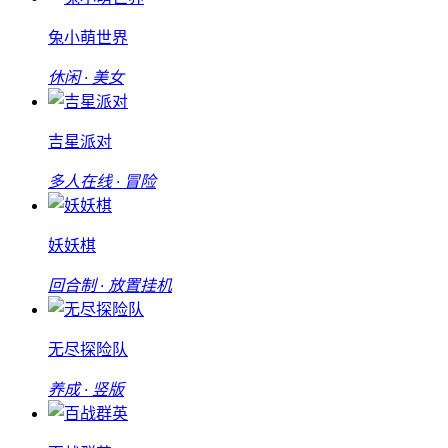
兔小萌世界
休闲 · 美女
吉星派对
多人在线 · 冒险
妖妖棋
回合制 · 放置挂机
无尽探险队
养成 · 竖版