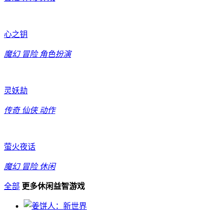
心之钥
魔幻
冒险
角色扮演
灵妖劫
传奇
仙侠
动作
萤火夜话
魔幻
冒险
休闲
全部
更多休闲益智游戏