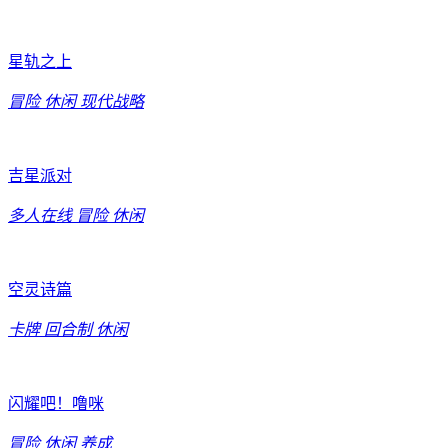
星轨之上
冒险
休闲
现代战略
吉星派对
多人在线
冒险
休闲
空灵诗篇
卡牌
回合制
休闲
闪耀吧！噜咪
冒险
休闲
养成