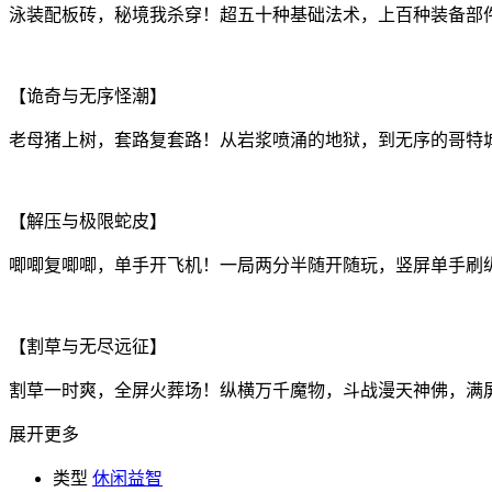
泳装配板砖，秘境我杀穿！超五十种基础法术，上百种装备部
【诡奇与无序怪潮】
老母猪上树，套路复套路！从岩浆喷涌的地狱，到无序的哥特
【解压与极限蛇皮】
唧唧复唧唧，单手开飞机！一局两分半随开随玩，竖屏单手刷纵享
【割草与无尽远征】
割草一时爽，全屏火葬场！纵横万千魔物，斗战漫天神佛，满
展开更多
类型
休闲益智