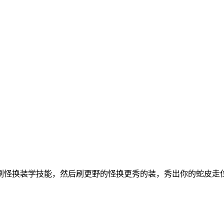
刷怪换装学技能，然后刷更野的怪换更秀的装，秀出你的蛇皮走