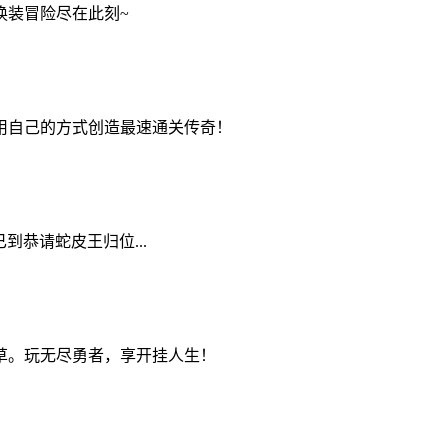
换装冒险尽在此刻~
用自己的方式创造最速通关传奇！
恭请蛇皮王归位...
草。玩无尽勇者，享开挂人生！