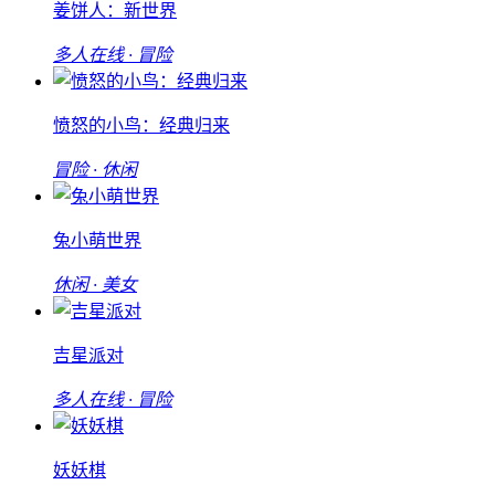
姜饼人：新世界
多人在线 · 冒险
愤怒的小鸟：经典归来
冒险 · 休闲
兔小萌世界
休闲 · 美女
吉星派对
多人在线 · 冒险
妖妖棋