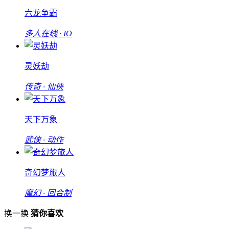
六龙争霸
多人在线 · IO
灵妖劫
传奇 · 仙侠
天下万象
武侠 · 动作
奇幻梦旅人
魔幻 · 回合制
换一换
猜你喜欢