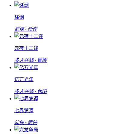
烽烟
武侠 · 动作
元夜十二谈
多人在线 · 冒险
亿万光年
多人在线 · 休闲
七界梦谭
仙侠 · 武侠