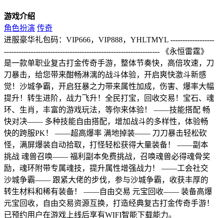
游戏介绍
角色扮演
传奇
进服豪华礼包码：VIP666，VIP888，YHLTMYL ------------------
---------------------------------------------------------------- 《永恒雷霆》
是一款单职业复古打金传奇手游，整体节奏快，高倍攻速，刀
刀暴击，给您带来酣畅淋漓的战斗体验，开启爽快激斗新感
觉！沙城争霸，开启狂暴之力带来属性加成，伤害、爆率大幅
提升！转生进阶，战力飞升！全民打宝，回收交易！宝石、魂
环、生肖，丰富的游戏玩法，等你来体验！ ——技能搭配 畅
快对决—— 多种技能自由搭配，增加战斗的多样性，体验畅
快的跨服PK！ ——超高爆率 满地掉装—— 刀刀暴击轻松砍
怪，满屏爆装自动拾取，打怪轻松获得大量装备！ ——副本
挑战 魂兽召唤—— 福利副本免费挑战，召唤魂兽必得魂骨奖
励，魂环附带专属魂技，提升属性增强战力！ ——工会社交
沙城争霸—— 跟紧大佬的步伐，参与沙城争霸，收获丰厚的
转生材料和稀有装备！ ——自由交易 元宝回收—— 装备高爆
元宝回收，自由交易资源互换，打造经典复古打金传奇手游！
已预约用户在游戏上线后享有WIFI智能下载能力。