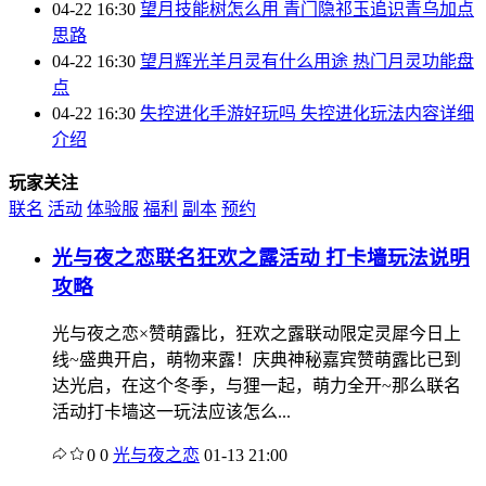
04-22 16:30
望月技能树怎么用 青门隐祁玉追识青乌加点
思路
04-22 16:30
望月辉光羊月灵有什么用途 热门月灵功能盘
点
04-22 16:30
失控进化手游好玩吗 失控进化玩法内容详细
介绍
玩家关注
联名
活动
体验服
福利
副本
预约
光与夜之恋联名狂欢之露活动 打卡墙玩法说明
攻略
光与夜之恋×赞萌露比，狂欢之露联动限定灵犀今日上
线~盛典开启，萌物来露！庆典神秘嘉宾赞萌露比已到
达光启，在这个冬季，与狸一起，萌力全开~那么联名
活动打卡墙这一玩法应该怎么...
0
0
光与夜之恋
01-13 21:00