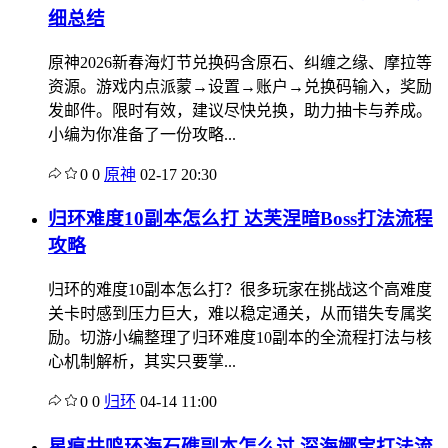
细总结
原神2026新春海灯节兑换码含原石、纠缠之缘、摩拉等
资源。游戏内点派蒙→设置→账户→兑换码输入，奖励
发邮件。限时有效，建议尽快兑换，助力抽卡与养成。
小编为你准备了一份攻略...
0
0
原神
02-17 20:30
归环难度10副本怎么打 达芙涅暗Boss打法流程
攻略
归环的难度10副本怎么打？很多玩家在挑战这个高难度
关卡时感到压力巨大，难以稳定通关，从而错失专属奖
励。切游小编整理了归环难度10副本的全流程打法与核
心机制解析，其实只要掌...
0
0
归环
04-14 11:00
星痕共鸣环海石礁副本怎么过 深海娜宝打法流