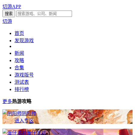
切游APP
切游
首页
发现游戏
新闻
攻略
合集
游戏版号
测试表
排行榜
更多
热游攻略
阴阳师
进入专区
蛋仔派对