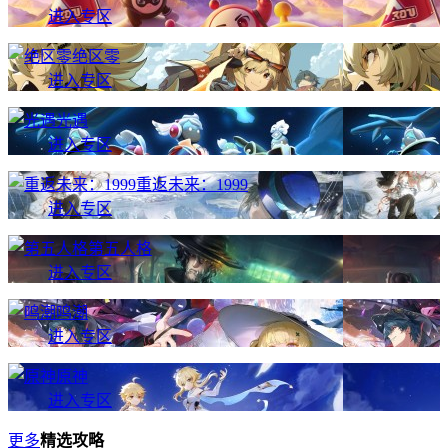
进入专区
绝区零
进入专区
光遇
进入专区
重返未来：1999
进入专区
第五人格
进入专区
鸣潮
进入专区
原神
进入专区
更多
精选攻略