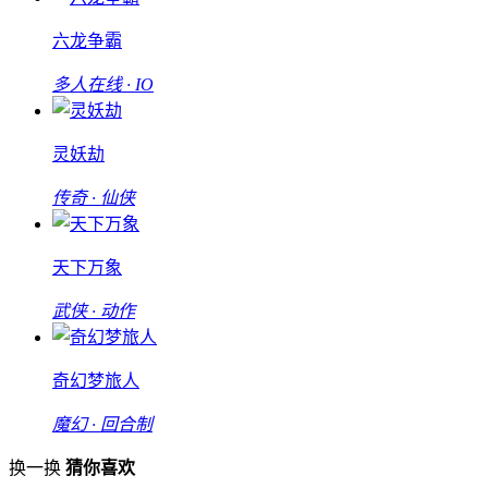
六龙争霸
多人在线 · IO
灵妖劫
传奇 · 仙侠
天下万象
武侠 · 动作
奇幻梦旅人
魔幻 · 回合制
换一换
猜你喜欢