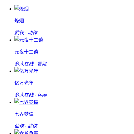
烽烟
武侠 · 动作
元夜十二谈
多人在线 · 冒险
亿万光年
多人在线 · 休闲
七界梦谭
仙侠 · 武侠