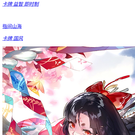
卡牌
益智
即时制
指间山海
卡牌
国风