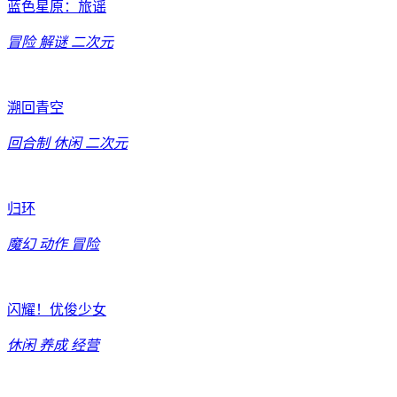
蓝色星原：旅谣
冒险
解谜
二次元
溯回青空
回合制
休闲
二次元
归环
魔幻
动作
冒险
闪耀！优俊少女
休闲
养成
经营