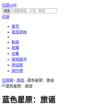
切游APP
切游
首页
发现游戏
新闻
攻略
合集
游戏版号
测试表
排行榜
切游网
›
游戏
›
蓝色星原：旅谣
蓝色星原：旅谣