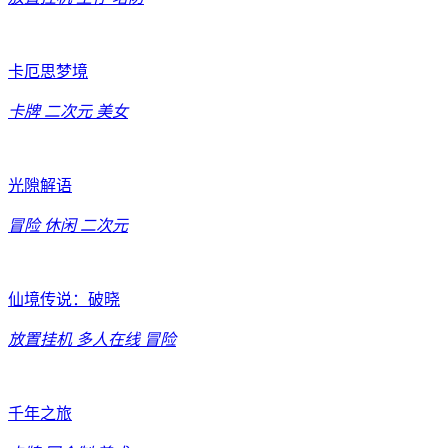
卡厄思梦境
卡牌
二次元
美女
光隙解语
冒险
休闲
二次元
仙境传说：破晓
放置挂机
多人在线
冒险
千年之旅