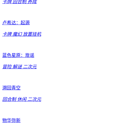
卡牌
回合制
养成
卢希达：起源
卡牌
魔幻
放置挂机
蓝色星原：旅谣
冒险
解谜
二次元
溯回青空
回合制
休闲
二次元
物华弥新