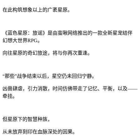
在此构筑想象以上的广袤星原。
《蓝色星原：旅谣》是由蛮啾网络推出的一款全新星宠结伴
幻想大世界RPG。
向往星原的奇幻旅途，将与你再次重逢。
“那些”战争结束以后，星空仍未回归宁静。
凶兽肆虐，引力消散，时间仿佛带走了记忆、平衡，以及——
牵挂。
但星原下的智慧种族，
从未放弃刻印在血脉深处的因果。