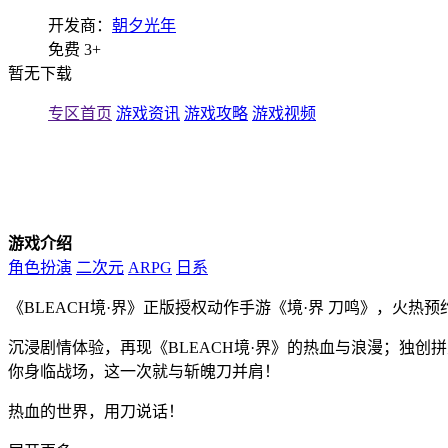
开发商：
朝夕光年
免费
3+
暂无下载
专区首页
游戏资讯
游戏攻略
游戏视频
游戏介绍
角色扮演
二次元
ARPG
日系
《BLEACH境·界》正版授权动作手游《境·界 刀鸣》，火热预
沉浸剧情体验，再现《BLEACH境·界》的热血与浪漫；独
你身临战场，这一次就与斩魄刀并肩！
热血的世界，用刀说话！