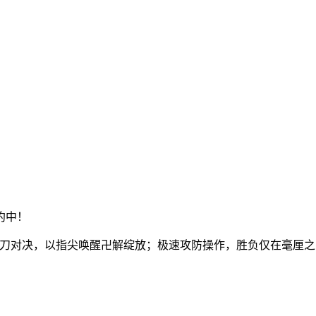
约中！
创拼刀对决，以指尖唤醒卍解绽放；极速攻防操作，胜负仅在毫厘