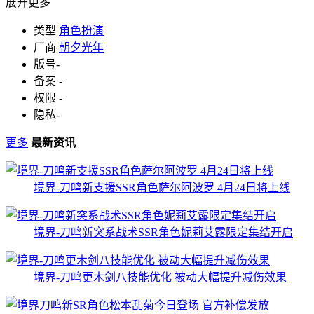
展开更多
类型
角色扮演
厂商
朝夕光年
版号
-
备案
-
权限
-
隐私
-
更多
最新资讯
境界-刀鸣新支援SSR角色萨尔阿波罗 4月24日将上线
境界-刀鸣新突系战术SSR角色妮莉艾露限定集结开启
境界-刀鸣更木剑八技能优化 被动大幅提升减伤效果