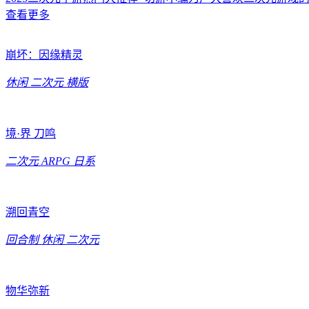
查看更多
崩坏：因缘精灵
休闲
二次元
横版
境·界 刀鸣
二次元
ARPG
日系
溯回青空
回合制
休闲
二次元
物华弥新