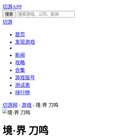
切游APP
切游
首页
发现游戏
新闻
攻略
合集
游戏版号
测试表
排行榜
切游网
›
游戏
›
境·界 刀鸣
境·界 刀鸣