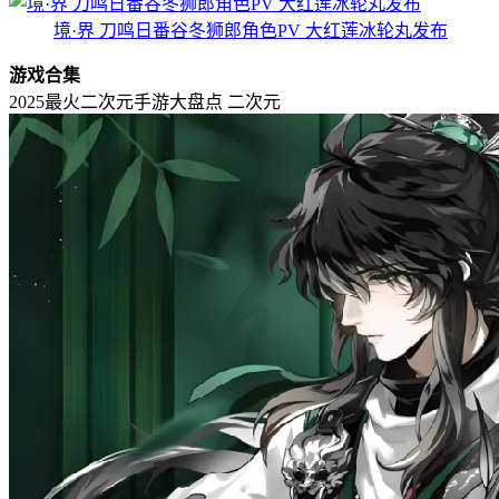
境·界 刀鸣日番谷冬狮郎角色PV 大红莲冰轮丸发布
游戏合集
2025最火二次元手游大盘点
二次元