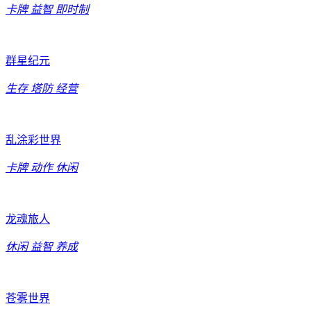
卡牌
益智
即时制
群星纪元
生存
塔防
经营
乱涂彩世界
卡牌
动作
休闲
龙魂旅人
休闲
益智
养成
苍雾世界