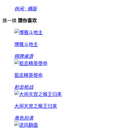
休闲 · 横版
换一换
猜你喜欢
博雅斗地主
棋牌桌游
狙击精英使命
射击枪战
大闹天宫之猴王归来
角色扮演