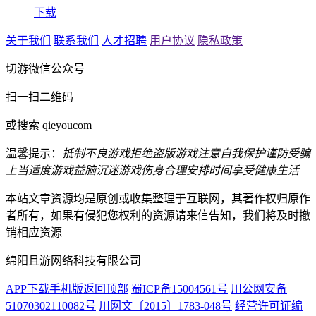
下载
关于我们
联系我们
人才招聘
用户协议
隐私政策
切游微信公众号
扫一扫二维码
或搜索 qieyoucom
温馨提示：
抵制不良游戏
拒绝盗版游戏
注意自我保护
谨防受骗
上当
适度游戏益脑
沉迷游戏伤身
合理安排时间
享受健康生活
本站文章资源均是原创或收集整理于互联网，其著作权归原作
者所有，如果有侵犯您权利的资源请来信告知，我们将及时撤
销相应资源
绵阳且游网络科技有限公司
APP下载
手机版
返回顶部
蜀ICP备15004561号
川公网安备
51070302110082号
川网文〔2015〕1783-048号
经营许可证编