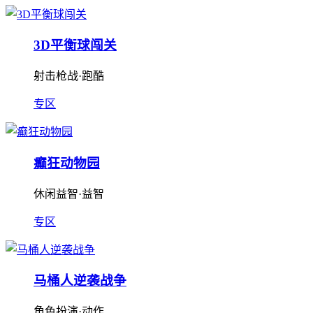
3D平衡球闯关
射击枪战·跑酷
专区
癫狂动物园
休闲益智·益智
专区
马桶人逆袭战争
角色扮演·动作