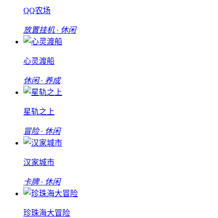
QQ农场
放置挂机 · 休闲
心灵渡船
休闲 · 养成
星轨之上
冒险 · 休闲
汉家城市
卡牌 · 休闲
珍珠海大冒险