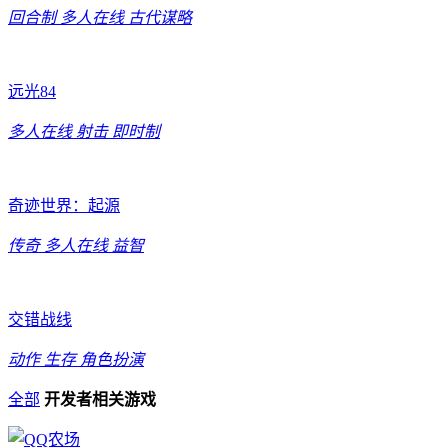
回合制
多人在线
古代谋略
远光84
多人在线
射击
即时制
奇迹世界：起源
传奇
多人在线
益智
交错战线
动作
生存
角色扮演
全部
开发者相关游戏