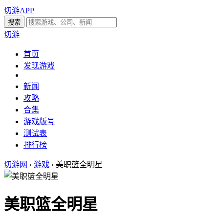
切游APP
切游
首页
发现游戏
新闻
攻略
合集
游戏版号
测试表
排行榜
切游网
›
游戏
›
美职篮全明星
美职篮全明星