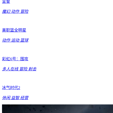
宣誓
魔幻
动作
冒险
美职篮全明星
动作
运动
篮球
彩虹6号：围攻
多人在线
冒险
射击
冰气时代2
休闲
益智
经营