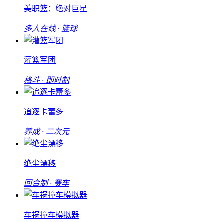
美职篮：绝对巨星
多人在线 · 篮球
灌篮军团
格斗 · 即时制
追逐卡蕾多
养成 · 二次元
绝尘漂移
回合制 · 赛车
车祸撞车模拟器