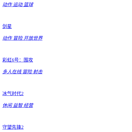
动作
运动
篮球
剑星
动作
冒险
开放世界
彩虹6号：围攻
多人在线
冒险
射击
冰气时代2
休闲
益智
经营
守望先锋2