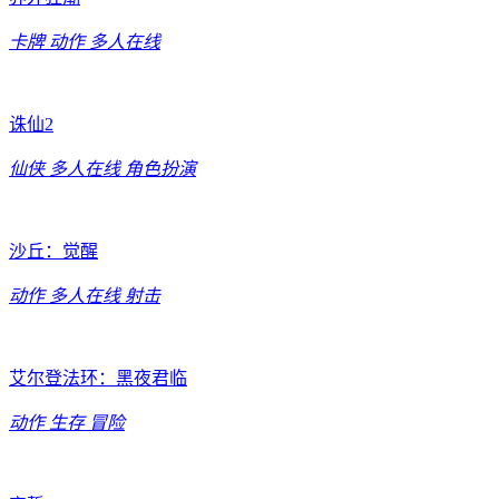
卡牌
动作
多人在线
诛仙2
仙侠
多人在线
角色扮演
沙丘：觉醒
动作
多人在线
射击
艾尔登法环：黑夜君临
动作
生存
冒险