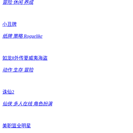
冒险
休闲
养成
小丑牌
纸牌
策略
Roguelike
如龙8外传夏威夷海盗
动作
生存
冒险
诛仙2
仙侠
多人在线
角色扮演
美职篮全明星