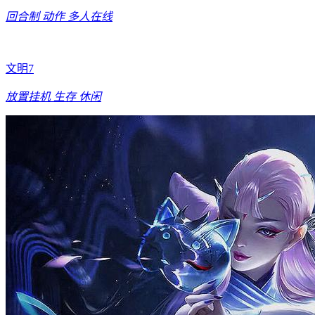
回合制
动作
多人在线
文明7
放置挂机
生存
休闲