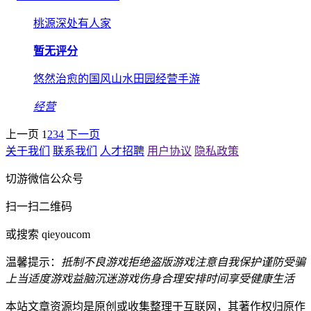
桃源深处有人家
暂无评分
悠然治愈的国风山水田园经营手游
经营
上一页
1
2
3
4
下一页
关于我们
联系我们
人才招聘
用户协议
隐私政策
切游微信公众号
扫一扫二维码
或搜索 qieyoucom
温馨提示：
抵制不良游戏
拒绝盗版游戏
注意自我保护
谨防受骗
上当
适度游戏益脑
沉迷游戏伤身
合理安排时间
享受健康生活
本站文章资源均是原创或收集整理于互联网，其著作权归原作