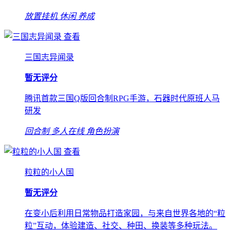
放置挂机
休闲
养成
查看
三国志异闻录
暂无评分
腾讯首款三国Q版回合制RPG手游，石器时代原班人马
研发
回合制
多人在线
角色扮演
查看
粒粒的小人国
暂无评分
在变小后利用日常物品打造家园，与来自世界各地的“粒
粒”互动，体验建造、社交、种田、换装等多种玩法。