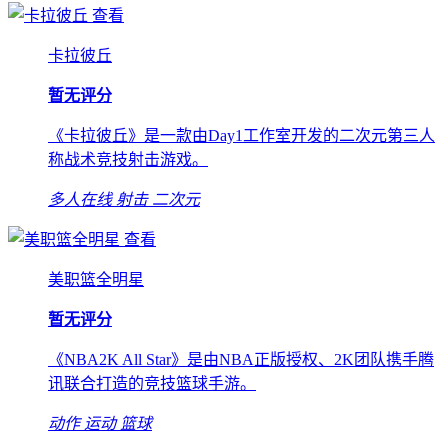
查看
卡拉彼丘
暂无评分
《卡拉彼丘》是一款由Day1工作室开发的二次元第三人
称战术竞技射击游戏。
多人在线
射击
二次元
查看
美职篮全明星
暂无评分
《NBA2K All Star》是由NBA正版授权、2K团队携手腾
讯联合打造的竞技篮球手游。
动作
运动
篮球