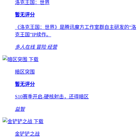
洛克王国：世界
暂无评分
《洛克王国：世界》是腾讯魔方工作室群自主研发的“洛
克王国”IP续作。
多人在线
冒险
经营
下载
暗区突围
暂无评分
S10赛季开启-硬核射击，还得暗区
益智
下载
金铲铲之战