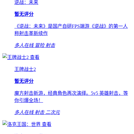
逆战：未来
暂无评分
《逆战：未来》是国产自研FPS端游《逆战》的第一人
称射击革新续作
多人在线
冒险
射击
查看
王牌战士2
暂无评分
魔方射击新游，经典角色再次演绎。5v5 英雄射击，等
你引爆全场！
多人在线
射击
二次元
查看