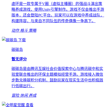
虚环是一款专属于V圈（虚拟主播圈）的强战斗演出策
略养成游戏，使用Unity引擎制作。游戏不仅会推出手游
版本，还会登陆PC平台。玩家可以在游戏中养成战队，
构建阵容，与来自不同队伍的传奇偶像一争高下。
动作
格斗
策略
下载
碳碳岛
暂无评分
碳碳岛是由腾讯互娱社会价值探索中心与腾讯碳中和实
验室联合推出的环保主题模拟经营手游。游戏接入微信
步数兑换碳积分机制，鼓励玩家在现实生活中也积极践
行低碳出行。
冒险
休闲
养成
查看