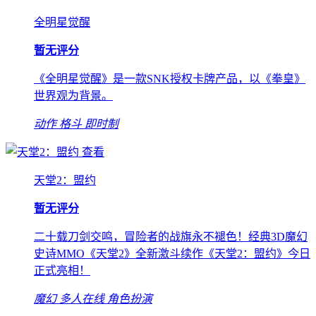
全明星觉醒
暂无评分
《全明星觉醒》是一款SNK授权卡牌产品，以《拳皇》
世界观为背景。
动作
格斗
即时制
查看
天堂2：盟约
暂无评分
二十载刀剑交鸣，冒险者的战旗永不褪色！经典3D魔幻
史诗MMO《天堂2》全新激斗续作《天堂2：盟约》今日
正式亮相！
魔幻
多人在线
角色扮演