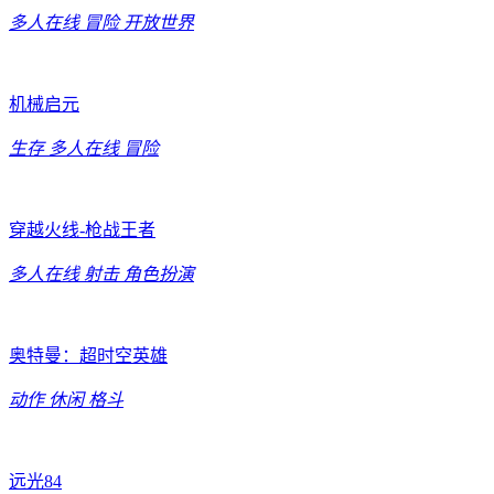
多人在线
冒险
开放世界
机械启元
生存
多人在线
冒险
穿越火线-枪战王者
多人在线
射击
角色扮演
奥特曼：超时空英雄
动作
休闲
格斗
远光84