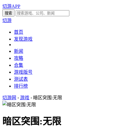
切游APP
切游
首页
发现游戏
新闻
攻略
合集
游戏版号
测试表
排行榜
切游网
›
游戏
›
暗区突围:无限
暗区突围:无限