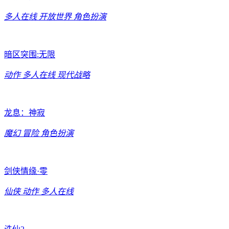
多人在线
开放世界
角色扮演
暗区突围:无限
动作
多人在线
现代战略
龙息：神寂
魔幻
冒险
角色扮演
剑侠情缘·零
仙侠
动作
多人在线