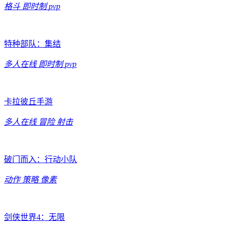
格斗
即时制
pvp
特种部队：集结
多人在线
即时制
pvp
卡拉彼丘手游
多人在线
冒险
射击
破门而入：行动小队
动作
策略
像素
剑侠世界4：无限