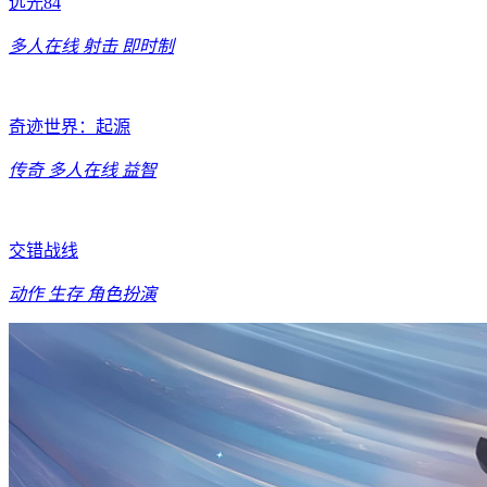
远光84
多人在线
射击
即时制
奇迹世界：起源
传奇
多人在线
益智
交错战线
动作
生存
角色扮演