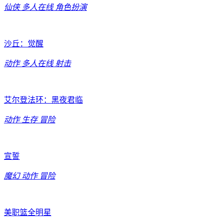
仙侠
多人在线
角色扮演
沙丘：觉醒
动作
多人在线
射击
艾尔登法环：黑夜君临
动作
生存
冒险
宣誓
魔幻
动作
冒险
美职篮全明星