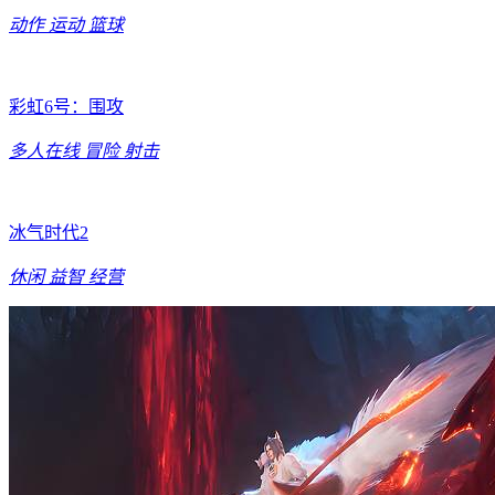
动作
运动
篮球
彩虹6号：围攻
多人在线
冒险
射击
冰气时代2
休闲
益智
经营