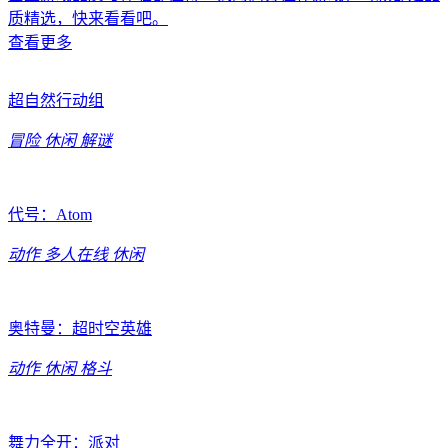
质精选，快来看看吧。
查看更多
超自然行动组
冒险
休闲
解谜
代号：Atom
动作
多人在线
休闲
奥特曼：超时空英雄
动作
休闲
格斗
舞力全开：派对