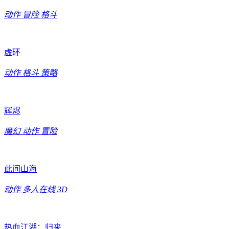
动作
冒险
格斗
虚环
动作
格斗
策略
辉烬
魔幻
动作
冒险
此间山海
动作
多人在线
3D
热血江湖：归来