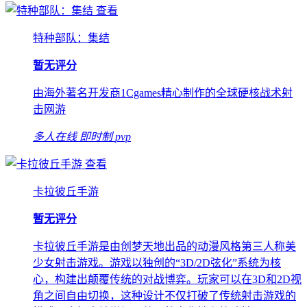
查看
特种部队：集结
暂无评分
由海外著名开发商1Cgames精心制作的全球硬核战术射
击网游
多人在线
即时制
pvp
查看
卡拉彼丘手游
暂无评分
卡拉彼丘手游是由创梦天地出品的动漫风格第三人称美
少女射击游戏。游戏以独创的“3D/2D弦化”系统为核
心，构建出颠覆传统的对战博弈。玩家可以在3D和2D视
角之间自由切换，这种设计不仅打破了传统射击游戏的