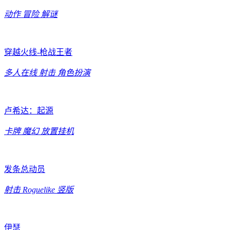
动作
冒险
解谜
穿越火线-枪战王者
多人在线
射击
角色扮演
卢希达：起源
卡牌
魔幻
放置挂机
发条总动员
射击
Roguelike
竖版
伊瑟