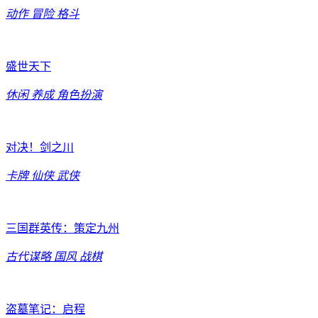
动作
冒险
格斗
盛世天下
休闲
养成
角色扮演
对决！剑之川
卡牌
仙侠
武侠
三国群英传：策定九州
古代谋略
国风
战棋
盗墓笔记：启程