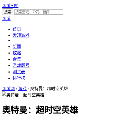
切游APP
切游
首页
发现游戏
新闻
攻略
合集
游戏版号
测试表
排行榜
切游网
›
游戏
›
奥特曼：超时空英雄
奥特曼：超时空英雄