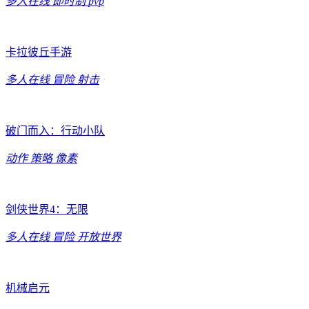
多人在线
即时制
pvp
卡拉彼丘手游
多人在线
冒险
射击
破门而入：行动小队
动作
策略
像素
剑侠世界4：无限
多人在线
冒险
开放世界
机械启元