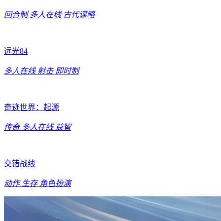
回合制
多人在线
古代谋略
远光84
多人在线
射击
即时制
奇迹世界：起源
传奇
多人在线
益智
交错战线
动作
生存
角色扮演