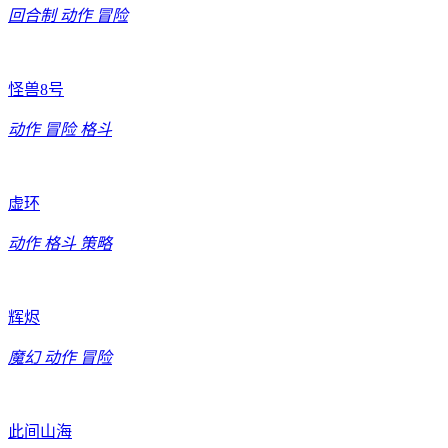
回合制
动作
冒险
怪兽8号
动作
冒险
格斗
虚环
动作
格斗
策略
辉烬
魔幻
动作
冒险
此间山海