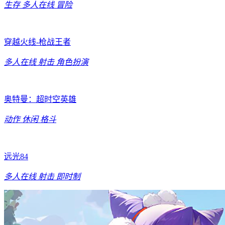
生存
多人在线
冒险
穿越火线-枪战王者
多人在线
射击
角色扮演
奥特曼：超时空英雄
动作
休闲
格斗
远光84
多人在线
射击
即时制