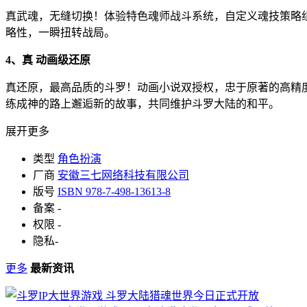
真武魂，无缝切换！体验特色魂师战斗系统，自定义魂技策略
略性，一瞬扭转战局。
4、真 动画级还原
真还原，最高品质的斗罗！动画小说双授权，忠于原著的高精
练成神的路上邂逅新的故事，共同维护斗罗大陆的和平。
展开更多
类型
角色扮演
厂商
安徽三七网络科技有限公司
版号
ISBN 978-7-498-13613-8
备案
-
权限
-
隐私
-
更多
最新资讯