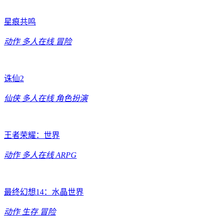
星痕共鸣
动作
多人在线
冒险
诛仙2
仙侠
多人在线
角色扮演
王者荣耀：世界
动作
多人在线
ARPG
最终幻想14：水晶世界
动作
生存
冒险