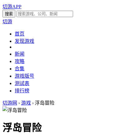
切游APP
切游
首页
发现游戏
新闻
攻略
合集
游戏版号
测试表
排行榜
切游网
›
游戏
›
浮岛冒险
浮岛冒险