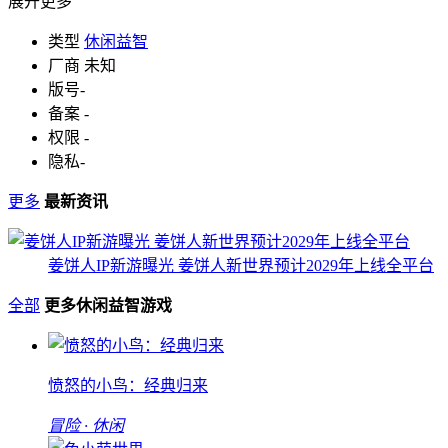
展开更多
类型
休闲益智
厂商
未知
版号
-
备案
-
权限
-
隐私
-
更多
最新资讯
姜饼人IP新游曝光 姜饼人新世界预计2029年上线全平台
全部
更多休闲益智游戏
愤怒的小鸟：经典归来
冒险 · 休闲