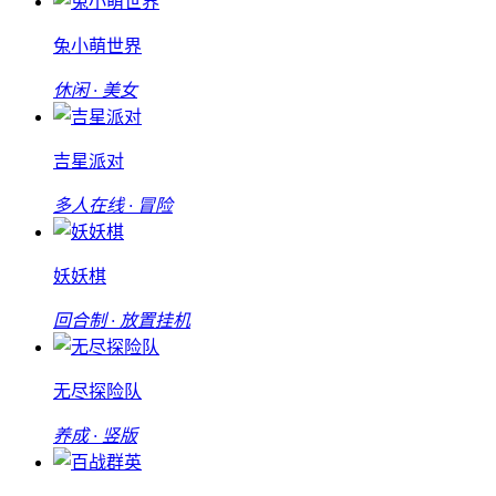
兔小萌世界
休闲 · 美女
吉星派对
多人在线 · 冒险
妖妖棋
回合制 · 放置挂机
无尽探险队
养成 · 竖版