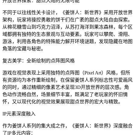
开放世界探索：甜点大陆的无限可能
不同于以往线性关卡设计，《姜饼人：新世界》采用开放世界
架构，玩家将操控勇敢的饼干们在广袤的甜点大陆自由探索。
从棉花糖雪山到巧克力沼泽，从苏打海洋到果冻森林，每个区
域都拥有独特的生态景观与互动要素。玩家可以攀爬、滑翔、
游泳，利用各角色的特殊能力解开环境谜题，发现隐藏在地图
角落的宝藏与秘密。
复古美学：全新绘制的点阵图风格
游戏在视觉表现上采用独特的点阵图（Pixel Art）风格，但所
有资源均为本作重新绘制，在保留姜饼人系列标志性可爱画风
的同时，通过精细的像素艺术呈现3D开放世界的层次感。角
色动作流畅自然，场景细节丰富，既满足了老玩家的怀旧情
怀，又以现代化的视觉效果展现甜点世界的宏大与精致。
IP元素深度融入
作为姜饼人系列的集大成之作，《姜饼人：新世界》深度融合
了IP多元内容：