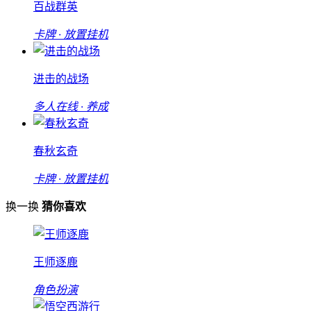
百战群英
卡牌 · 放置挂机
进击的战场
多人在线 · 养成
春秋玄奇
卡牌 · 放置挂机
换一换
猜你喜欢
王师逐鹿
角色扮演