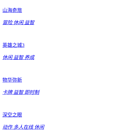
山海奇旅
冒险
休闲
益智
英雄之城3
休闲
益智
养成
物华弥新
卡牌
益智
即时制
深空之眼
动作
多人在线
休闲