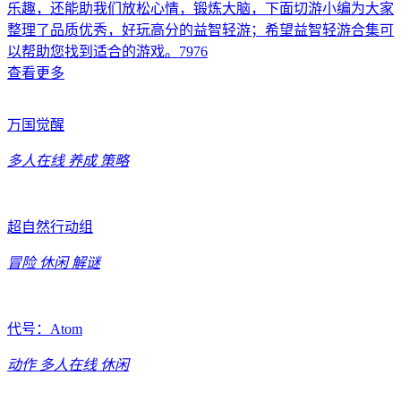
乐趣，还能助我们放松心情，锻炼大脑，下面切游小编为大家
整理了品质优秀，好玩高分的益智轻游；希望益智轻游合集可
以帮助您找到适合的游戏。7976
查看更多
万国觉醒
多人在线
养成
策略
超自然行动组
冒险
休闲
解谜
代号：Atom
动作
多人在线
休闲