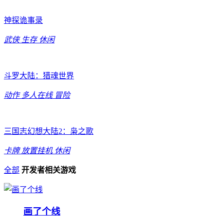
神探诡事录
武侠
生存
休闲
斗罗大陆：猎魂世界
动作
多人在线
冒险
三国志幻想大陆2：枭之歌
卡牌
放置挂机
休闲
全部
开发者相关游戏
画了个线