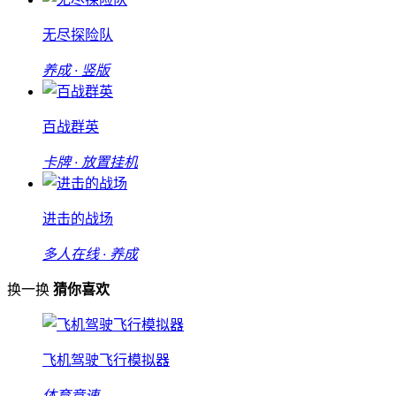
无尽探险队
养成 · 竖版
百战群英
卡牌 · 放置挂机
进击的战场
多人在线 · 养成
换一换
猜你喜欢
飞机驾驶飞行模拟器
体育竞速