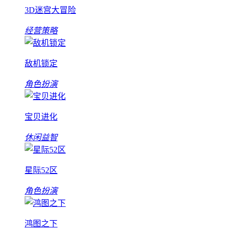
3D迷宫大冒险
经营策略
敌机锁定
角色扮演
宝贝进化
休闲益智
星际52区
角色扮演
鸿图之下