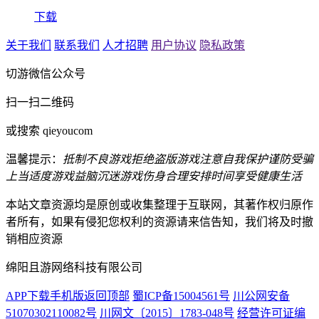
下载
关于我们
联系我们
人才招聘
用户协议
隐私政策
切游微信公众号
扫一扫二维码
或搜索 qieyoucom
温馨提示：
抵制不良游戏
拒绝盗版游戏
注意自我保护
谨防受骗
上当
适度游戏益脑
沉迷游戏伤身
合理安排时间
享受健康生活
本站文章资源均是原创或收集整理于互联网，其著作权归原作
者所有，如果有侵犯您权利的资源请来信告知，我们将及时撤
销相应资源
绵阳且游网络科技有限公司
APP下载
手机版
返回顶部
蜀ICP备15004561号
川公网安备
51070302110082号
川网文〔2015〕1783-048号
经营许可证编