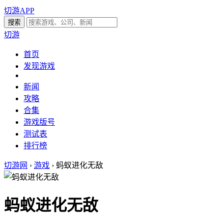
切游APP
切游
首页
发现游戏
新闻
攻略
合集
游戏版号
测试表
排行榜
切游网
›
游戏
›
蚂蚁进化无敌
蚂蚁进化无敌