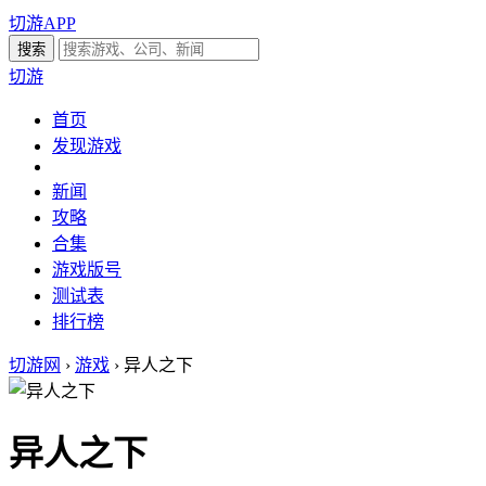
切游APP
切游
首页
发现游戏
新闻
攻略
合集
游戏版号
测试表
排行榜
切游网
›
游戏
›
异人之下
异人之下