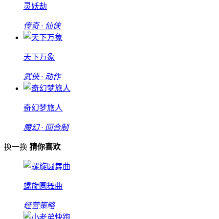
灵妖劫
传奇 · 仙侠
天下万象
武侠 · 动作
奇幻梦旅人
魔幻 · 回合制
换一换
猜你喜欢
螺旋圆舞曲
经营策略