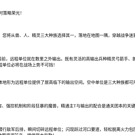
时策略荣光！
，您将从兽、人、精灵三大种族选择其一，落地在地图一隅，穿越战争迷
相接前，远程单位就在数里之外输出。既有灵活的高输出兵种精灵弓箭手、
程单位必将在战场上势不可挡！
体地形为远程单位提供了居高临下的输出空间。空中单位是三大种族都可
害、强控机制和阶段狂暴的魔兽，精通主T与输出的配合是通关团本的关键
潜行敌军后排，瞬间切碎远程单位；闪现跃过河口要道，轻松脱离火力包围