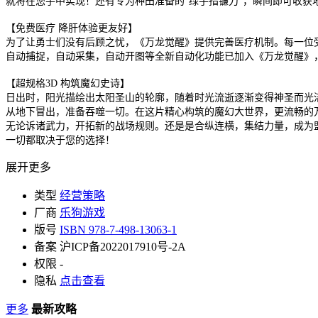
就将在您手中实现！还有专为种田准备的“绿手指镰刀”，瞬间即可收获
【免费医疗 降肝体验更友好】
为了让勇士们没有后顾之忧，《万龙觉醒》提供完善医疗机制。每一位
自动捕捉，自动采集，自动开图等全新自动化功能已加入《万龙觉醒》
【超规格3D 构筑魔幻史诗】
日出时，阳光描绘出太阳圣山的轮廓，随着时光流逝逐渐变得神圣而光
从地下冒出，准备吞噬一切。在这片精心构筑的魔幻大世界，更流畅的
无论诉诸武力，开拓新的战场规则。还是是合纵连横，集结力量，成为
一切都取决于您的选择！
展开更多
类型
经营策略
厂商
乐狗游戏
版号
ISBN 978-7-498-13063-1
备案
沪ICP备2022017910号-2A
权限
-
隐私
点击查看
更多
最新攻略