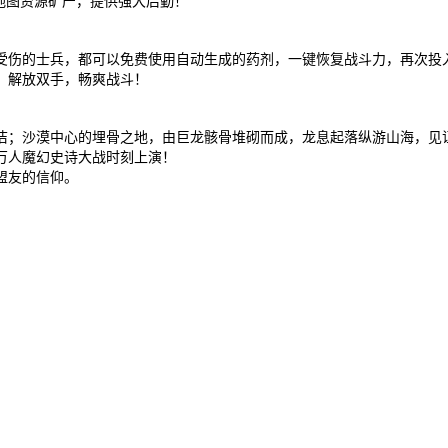
地图资源矿产，提供强大后勤！
受伤的士兵，都可以免费使用自动生成的药剂，一键恢复战斗力，再次投
，解放双手，畅爽战斗！
洁；沙漠中心的埋骨之地，由巨龙骸骨堆砌而成，龙息起落纵游山海，见
万人魔幻史诗大战时刻上演！
盟友的信仰。