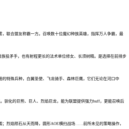
雾，联合盟友称霸一方。召唤数十位魔幻种族英雄，指挥万人争霸，最
兽族投矛手，也有射程更长的法术单位修女、长须树精。是选择在前排步
用的特殊兵种，白翼圣使、飞龙骑手、森林巨鹰，它们无论在河口中
。驯化的巨熊、巨人、烈焰巨龙，能为联盟提供强力buff，更能召唤后
；烈焰陨石从天而降，圆形AOE横扫战场……前所未见的策略操作，