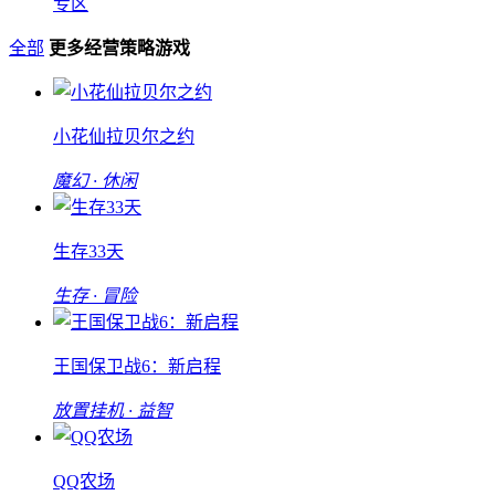
专区
全部
更多经营策略游戏
小花仙拉贝尔之约
魔幻 · 休闲
生存33天
生存 · 冒险
王国保卫战6：新启程
放置挂机 · 益智
QQ农场