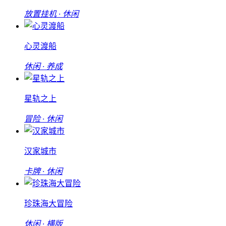
放置挂机 · 休闲
心灵渡船
休闲 · 养成
星轨之上
冒险 · 休闲
汉家城市
卡牌 · 休闲
珍珠海大冒险
休闲 · 横版