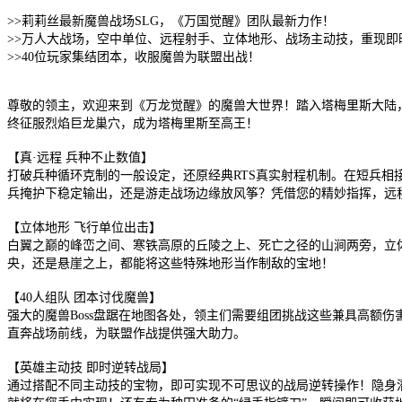
>>莉莉丝最新魔兽战场SLG，《万国觉醒》团队最新力作！
>>万人大战场，空中单位、远程射手、立体地形、战场主动技，重现即
>>40位玩家集结团本，收服魔兽为联盟出战！
尊敬的领主，欢迎来到《万龙觉醒》的魔兽大世界！踏入塔梅里斯大陆
终征服烈焰巨龙巢穴，成为塔梅里斯至高王！
【真·远程 兵种不止数值】
打破兵种循环克制的一般设定，还原经典RTS真实射程机制。在短兵
兵掩护下稳定输出，还是游走战场边缘放风筝？凭借您的精妙指挥，远
【立体地形 飞行单位出击】
白翼之巅的峰峦之间、寒铁高原的丘陵之上、死亡之径的山涧两旁，立
央，还是悬崖之上，都能将这些特殊地形当作制敌的宝地！
【40人组队 团本讨伐魔兽】
强大的魔兽Boss盘踞在地图各处，领主们需要组团挑战这些兼具高额伤
直奔战场前线，为联盟作战提供强大助力。
【英雄主动技 即时逆转战局】
通过搭配不同主动技的宝物，即可实现不可思议的战局逆转操作！隐身