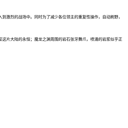
入到激烈的战场中。同时为了减少各位领主的重复性操作，自动刷野，
证这片大陆的永恒；魔龙之渊周围的岩石张牙舞爪，喷涌的岩浆似乎正