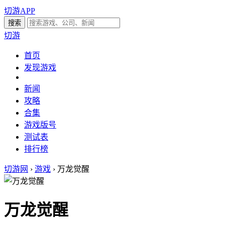
切游APP
切游
首页
发现游戏
新闻
攻略
合集
游戏版号
测试表
排行榜
切游网
›
游戏
›
万龙觉醒
万龙觉醒