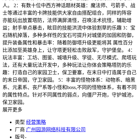
人。 2：有数十位中西方神话题材英雄：魔法师、弓箭手、战
士等通过丰富的卡牌技能供大家自由搭配组合，同样的阵容
亦能玩出放置塔防，法师满屏清怪，召唤法术抗怪，辅助增
益；射手单点暴击，眩目的技能洪流中体验割草的乐趣 3：宝
石随机掉落，多种多样性的宝石可提升对城堡的加固和防御，
提升装备属性和暴击率：随着防御塔升级更能将其 属性百分
比添加至英雄身上，让守塔更轻松击败敌军，守护堡垒。 4：
玩法丰富：工坊、图鉴、城墙升级、学徒、无尽模式、爬塔玩
法，还有大量玩法开发中，多种玩法让你体会策略塔防的乐
趣：打造自己的家园卫士，保卫要塞，在末日中打造属于自己
的末日帝国，守卫家园。 5：丰富的怪物体系：动物系、暗黑
系、元素系、丧尸系等小怪和boss,不同的怪物体系，有着不同
的属性特点。针对不同属性的弱点，向僵尸开炮，守护城池，
保卫家园。
展开更多
类型
经营策略
厂商
广州园游网络科技有限公司
版号
-