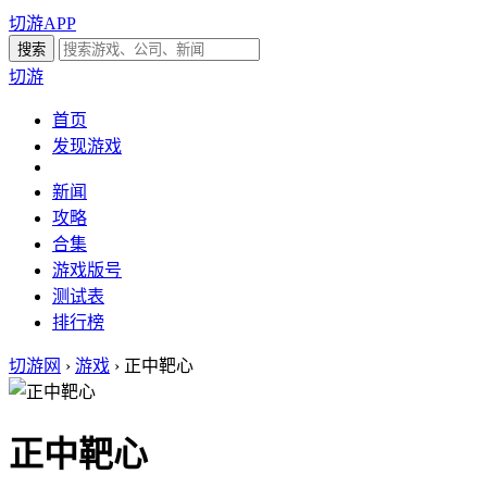
切游APP
切游
首页
发现游戏
新闻
攻略
合集
游戏版号
测试表
排行榜
切游网
›
游戏
›
正中靶心
正中靶心