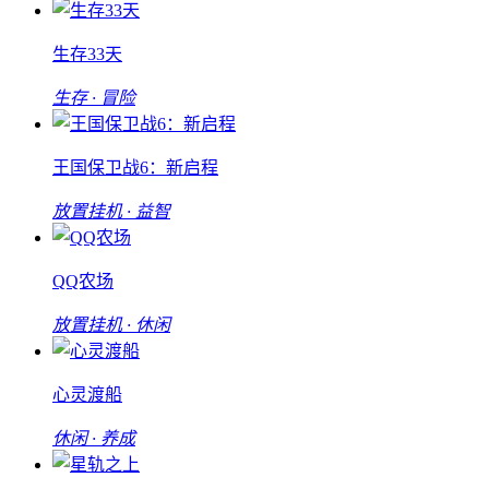
生存33天
生存 · 冒险
王国保卫战6：新启程
放置挂机 · 益智
QQ农场
放置挂机 · 休闲
心灵渡船
休闲 · 养成