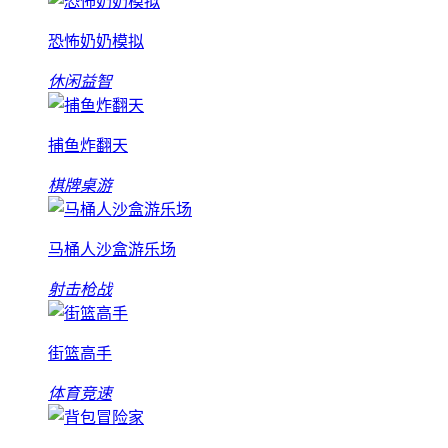
恐怖奶奶模拟
休闲益智
捕鱼炸翻天
棋牌桌游
马桶人沙盒游乐场
射击枪战
街篮高手
体育竞速