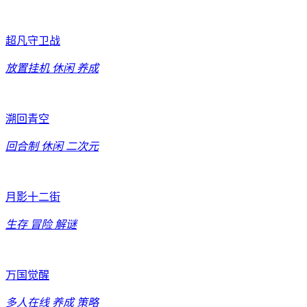
超凡守卫战
放置挂机
休闲
养成
溯回青空
回合制
休闲
二次元
月影十二街
生存
冒险
解谜
万国觉醒
多人在线
养成
策略