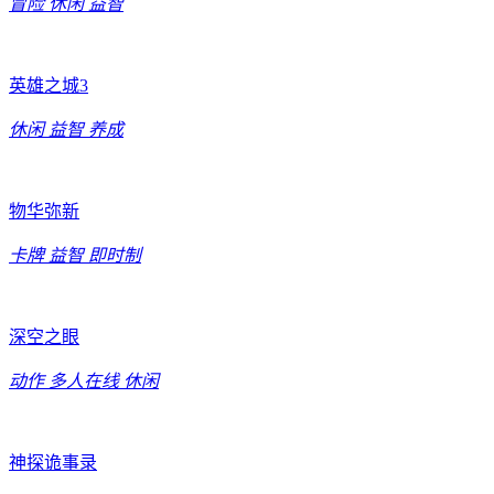
冒险
休闲
益智
英雄之城3
休闲
益智
养成
物华弥新
卡牌
益智
即时制
深空之眼
动作
多人在线
休闲
神探诡事录