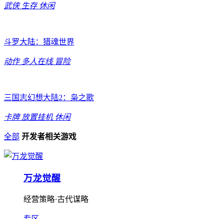
武侠
生存
休闲
斗罗大陆：猎魂世界
动作
多人在线
冒险
三国志幻想大陆2：枭之歌
卡牌
放置挂机
休闲
全部
开发者相关游戏
万龙觉醒
经营策略·古代谋略
专区