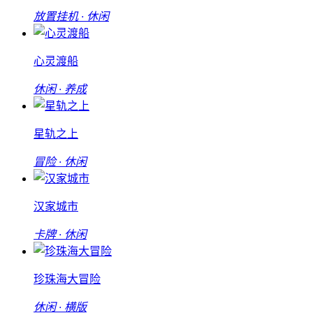
放置挂机 · 休闲
心灵渡船
休闲 · 养成
星轨之上
冒险 · 休闲
汉家城市
卡牌 · 休闲
珍珠海大冒险
休闲 · 横版