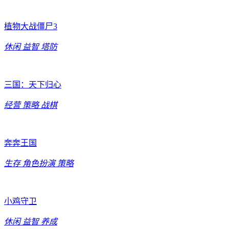
植物大战僵尸3
休闲
益智
塔防
三国：天下归心
经营
策略
战棋
奔奔王国
生存
角色扮演
策略
小鸡守卫
休闲
益智
养成