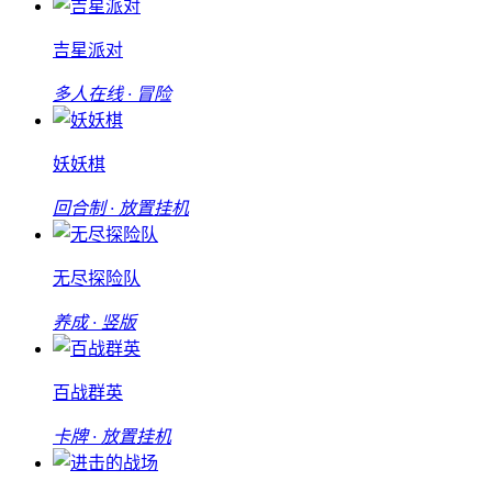
吉星派对
多人在线 · 冒险
妖妖棋
回合制 · 放置挂机
无尽探险队
养成 · 竖版
百战群英
卡牌 · 放置挂机