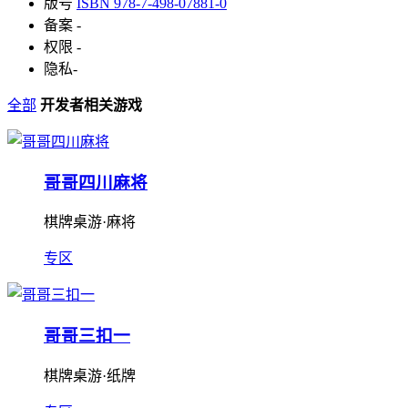
版号
ISBN 978-7-498-07881-0
备案
-
权限
-
隐私
-
全部
开发者相关游戏
哥哥四川麻将
棋牌桌游·麻将
专区
哥哥三扣一
棋牌桌游·纸牌