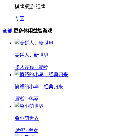
棋牌桌游·纸牌
专区
全部
更多休闲益智游戏
姜饼人：新世界
多人在线 · 冒险
愤怒的小鸟：经典归来
冒险 · 休闲
兔小萌世界
休闲 · 美女