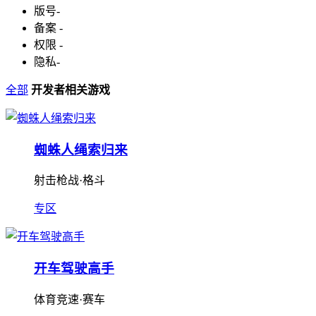
版号
-
备案
-
权限
-
隐私
-
全部
开发者相关游戏
蜘蛛人绳索归来
射击枪战·格斗
专区
开车驾驶高手
体育竞速·赛车