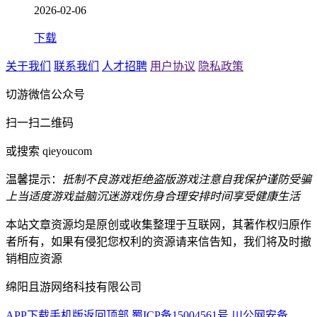
2026-02-06
下载
关于我们
联系我们
人才招聘
用户协议
隐私政策
切游微信公众号
扫一扫二维码
或搜索 qieyoucom
温馨提示：
抵制不良游戏
拒绝盗版游戏
注意自我保护
谨防受骗
上当
适度游戏益脑
沉迷游戏伤身
合理安排时间
享受健康生活
本站文章资源均是原创或收集整理于互联网，其著作权归原作
者所有，如果有侵犯您权利的资源请来信告知，我们将及时撤
销相应资源
绵阳且游网络科技有限公司
APP下载
手机版
返回顶部
蜀ICP备15004561号
川公网安备