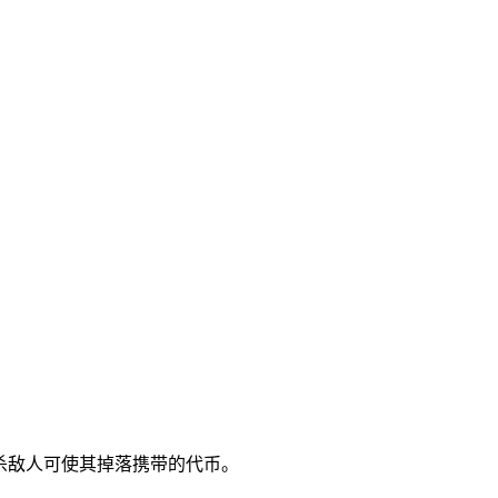
。
，击杀敌人可使其掉落携带的代币。