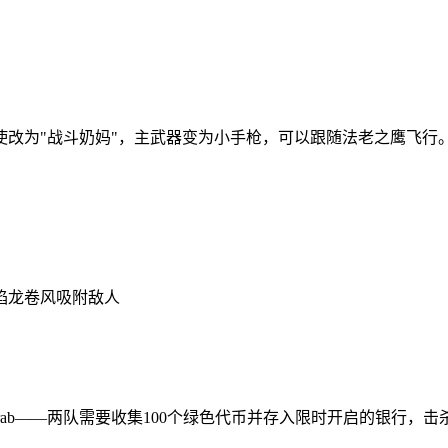
改为"战斗奶妈"，主武器变为小手枪，可以跟随法老之鹰飞行
焰龙卷风吸附敌人
o Grab——两队需要收集100个绿色代币并存入限时开启的银行