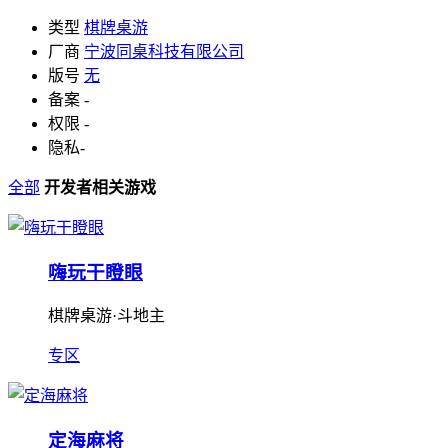
类型
棋牌桌游
厂商
宁波同桌科技有限公司
版号
无
备案
-
权限
-
隐私
-
全部
开发者相关游戏
嗨玩干瞪眼
棋牌桌游·斗地主
专区
定海麻将