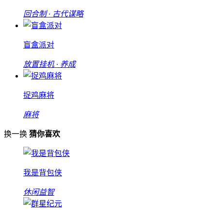
回合制 · 古代谋略
盲盒派对
放置挂机 · 养成
捉鸡麻将
麻将
换一换
猜你喜欢
我是背包侠
休闲益智