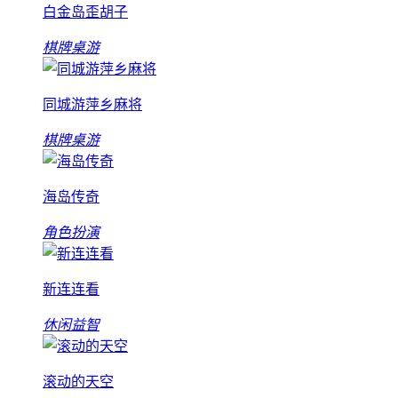
白金岛歪胡子
棋牌桌游
同城游萍乡麻将
棋牌桌游
海岛传奇
角色扮演
新连连看
休闲益智
滚动的天空