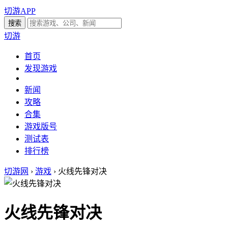
切游APP
切游
首页
发现游戏
新闻
攻略
合集
游戏版号
测试表
排行榜
切游网
›
游戏
›
火线先锋对决
火线先锋对决