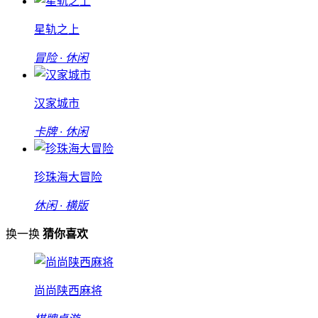
星轨之上
冒险 · 休闲
汉家城市
卡牌 · 休闲
珍珠海大冒险
休闲 · 横版
换一换
猜你喜欢
尚尚陕西麻将