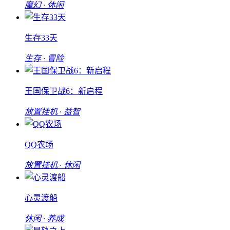
魔幻 · 休闲
生存33天
生存 · 冒险
王国保卫战6：新启程
放置挂机 · 益智
QQ农场
放置挂机 · 休闲
心灵渡船
休闲 · 养成