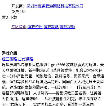
开发商：
深圳市栎尧云游网络科技有限公司
免费
16+
暂无下载
专区首页
游戏资讯
游戏攻略
游戏视频
游戏介绍
经营策略
古代谋略
周年庆典礼包豪礼火热来袭：gctx6666 攻城俘虏武将玩法，天
天登录领连抽，新手期0氪送自选顶级武将，配合日常任务轻
松30分钟产出元宝，城池建设、武将搜寻、资源采集、合纵连
横、返祖等多种SLG玩法更具特色，同屏百团大战更显王者风
范，建造你的皇朝称霸跨服，一统九州！！ 【行军用兵！阵
容搭配谋略制胜】 人才济济——搜集调教三国名将，让英雄
为你所用。 运筹帷幄——兵种技能相生相克，谁才是谋略之
王。 君临天下——实时国战真人对垒，看谁能一统三国。