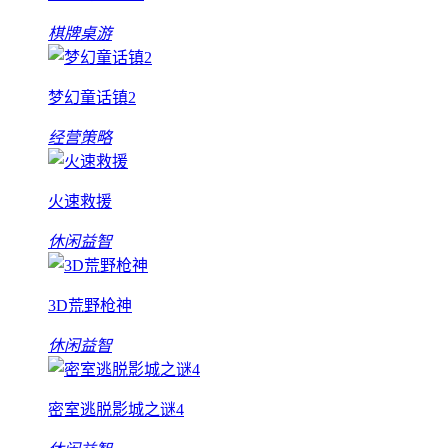
棋牌桌游
梦幻童话镇2
经营策略
火速救援
休闲益智
3D荒野枪神
休闲益智
密室逃脱影城之谜4