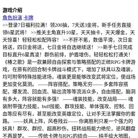
游戏介绍
角色扮演
卡牌
>>登录7日福利拉满！领200抽，7天送3金将，新手任务直接
领6星武将！ >>推关主角直升10星，天天抽卡，天天爆金，天
天惊喜！轻轻松松配阵容！ >>不肝不氪，数值平滑，次日金
将送，四日金将送，七日金将自选继续送！ >>新手七日完成
目标直升6星真凌！群伤前排，护盾增伤，轻轻松松打通关！
《椿之歌》是一款兼顾自由探索与策略搭配的正统RPG卡牌游
戏，在原有的回合制卡牌战斗模式下，增加了妖具以及魂装，
均可附带特殊技能进场，魂装更是能够改变武将定位，使战场
更加变化莫测。 ——阵容搭配，策略无穷—— 多套阵容搭
配，爆发流、回血流、输出流等等流派众多，自由搭配，脑洞
有多大，阵容就能有多强！ ——魂装技能，改变战局—— 魂
装附带强力技能，buff技能、群攻技能、单体强攻、控制、回
血等应有尽有，甚至能改变英雄定位，让对手无法掌握你的套
路。 ——妖具上阵，风卷残云—— 你离胜利只差一个强力的
妖具！群攻、群控、超高秒伤，扭转战局能力绝伦，逆风翻盘
不再是梦。 ——传统卡牌与RPG的结合—— 纯手绘大地图，