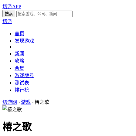
切游APP
切游
首页
发现游戏
新闻
攻略
合集
游戏版号
测试表
排行榜
切游网
›
游戏
›
椿之歌
椿之歌