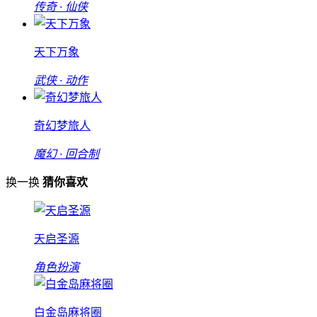
传奇 · 仙侠
天下万象
武侠 · 动作
奇幻梦旅人
魔幻 · 回合制
换一换
猜你喜欢
天启圣源
角色扮演
白金岛麻将圈