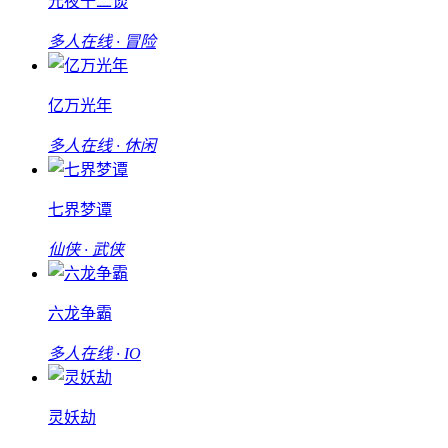
元夜十二谈
多人在线 · 冒险
亿万光年
多人在线 · 休闲
七界梦谭
仙侠 · 武侠
六龙争霸
多人在线 · IO
灵妖劫