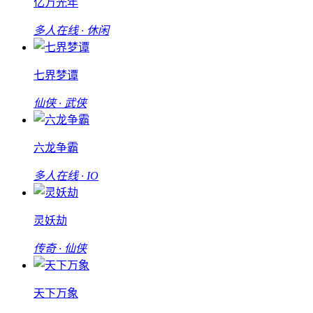
亿万光年
多人在线 · 休闲
七界梦谭
仙侠 · 武侠
六龙争霸
多人在线 · IO
灵妖劫
传奇 · 仙侠
天下万象