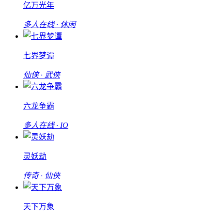
亿万光年
多人在线 · 休闲
七界梦谭
仙侠 · 武侠
六龙争霸
多人在线 · IO
灵妖劫
传奇 · 仙侠
天下万象