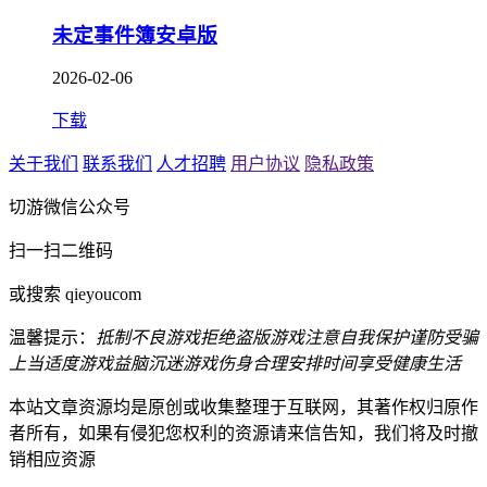
未定事件簿安卓版
2026-02-06
下载
关于我们
联系我们
人才招聘
用户协议
隐私政策
切游微信公众号
扫一扫二维码
或搜索 qieyoucom
温馨提示：
抵制不良游戏
拒绝盗版游戏
注意自我保护
谨防受骗
上当
适度游戏益脑
沉迷游戏伤身
合理安排时间
享受健康生活
本站文章资源均是原创或收集整理于互联网，其著作权归原作
者所有，如果有侵犯您权利的资源请来信告知，我们将及时撤
销相应资源