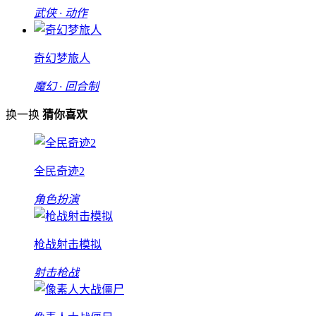
武侠 · 动作
奇幻梦旅人
魔幻 · 回合制
换一换
猜你喜欢
全民奇迹2
角色扮演
枪战射击模拟
射击枪战