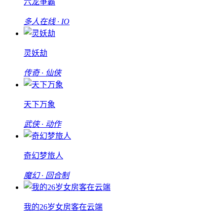
六龙争霸
多人在线 · IO
灵妖劫
传奇 · 仙侠
天下万象
武侠 · 动作
奇幻梦旅人
魔幻 · 回合制
我的26岁女房客在云端