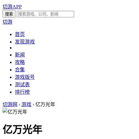
切游APP
切游
首页
发现游戏
新闻
攻略
合集
游戏版号
测试表
排行榜
切游网
›
游戏
›
亿万光年
亿万光年