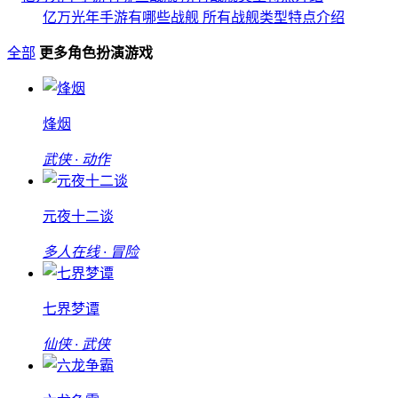
亿万光年手游有哪些战舰 所有战舰类型特点介绍
全部
更多角色扮演游戏
烽烟
武侠 · 动作
元夜十二谈
多人在线 · 冒险
七界梦谭
仙侠 · 武侠