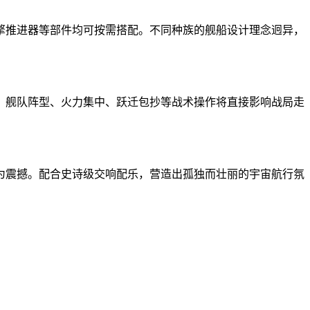
擎推进器等部件均可按需搭配。不同种族的舰船设计理念迥异，
，舰队阵型、火力集中、跃迁包抄等战术操作将直接影响战局走
为震撼。配合史诗级交响配乐，营造出孤独而壮丽的宇宙航行氛