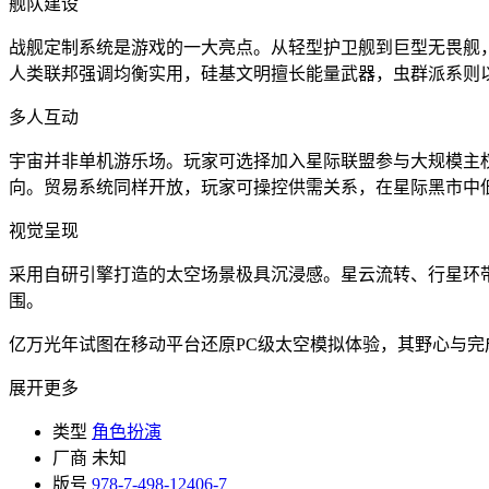
舰队建设
战舰定制系统是游戏的一大亮点。从轻型护卫舰到巨型无畏舰
人类联邦强调均衡实用，硅基文明擅长能量武器，虫群派系则
多人互动
宇宙并非单机游乐场。玩家可选择加入星际联盟参与大规模主
向。贸易系统同样开放，玩家可操控供需关系，在星际黑市中
视觉呈现
采用自研引擎打造的太空场景极具沉浸感。星云流转、行星环
围。
亿万光年试图在移动平台还原PC级太空模拟体验，其野心与
展开更多
类型
角色扮演
厂商
未知
版号
978-7-498-12406-7