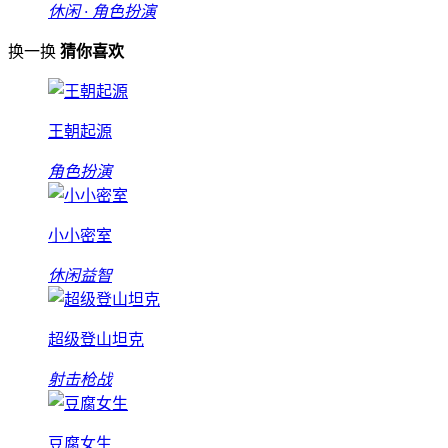
休闲 · 角色扮演
换一换
猜你喜欢
王朝起源
角色扮演
小小密室
休闲益智
超级登山坦克
射击枪战
豆腐女生