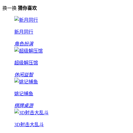
换一换
猜你喜欢
新月同行
角色扮演
超级解压馆
休闲益智
姚记捕鱼
棋牌桌游
3D射击大乱斗