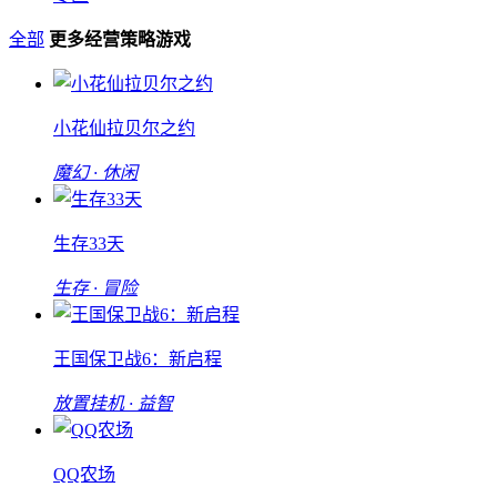
全部
更多经营策略游戏
小花仙拉贝尔之约
魔幻 · 休闲
生存33天
生存 · 冒险
王国保卫战6：新启程
放置挂机 · 益智
QQ农场