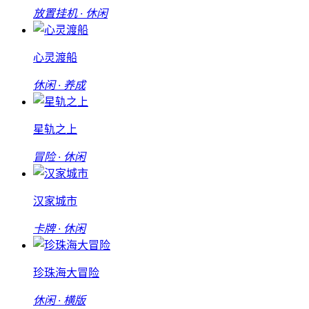
放置挂机 · 休闲
心灵渡船
休闲 · 养成
星轨之上
冒险 · 休闲
汉家城市
卡牌 · 休闲
珍珠海大冒险
休闲 · 横版