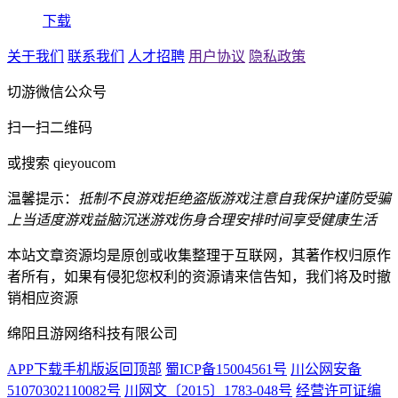
下载
关于我们
联系我们
人才招聘
用户协议
隐私政策
切游微信公众号
扫一扫二维码
或搜索 qieyoucom
温馨提示：
抵制不良游戏
拒绝盗版游戏
注意自我保护
谨防受骗
上当
适度游戏益脑
沉迷游戏伤身
合理安排时间
享受健康生活
本站文章资源均是原创或收集整理于互联网，其著作权归原作
者所有，如果有侵犯您权利的资源请来信告知，我们将及时撤
销相应资源
绵阳且游网络科技有限公司
APP下载
手机版
返回顶部
蜀ICP备15004561号
川公网安备
51070302110082号
川网文〔2015〕1783-048号
经营许可证编