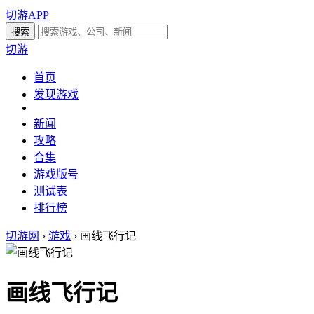
切游APP
切游
首页
发现游戏
新闻
攻略
合集
游戏版号
测试表
排行榜
切游网
›
游戏
›
画线飞行记
画线飞行记