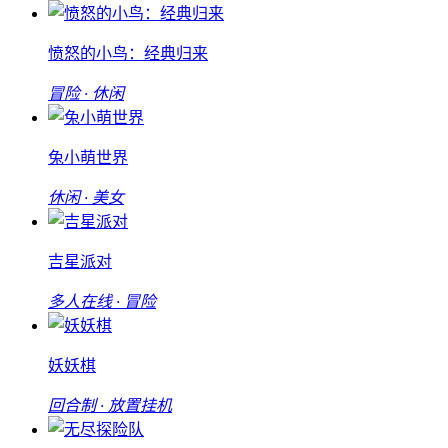
愤怒的小鸟：经典归来
冒险 · 休闲
兔小萌世界
休闲 · 美女
吉星派对
多人在线 · 冒险
妖妖棋
回合制 · 放置挂机