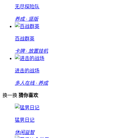
无尽探险队
养成 · 竖版
百战群英
卡牌 · 放置挂机
进击的战场
多人在线 · 养成
换一换
猜你喜欢
猛男日记
休闲益智