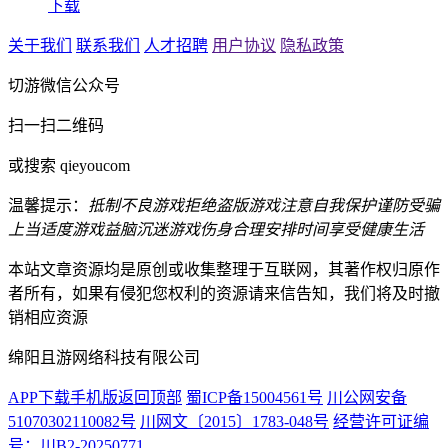
下载
关于我们
联系我们
人才招聘
用户协议
隐私政策
切游微信公众号
扫一扫二维码
或搜索 qieyoucom
温馨提示：
抵制不良游戏
拒绝盗版游戏
注意自我保护
谨防受骗
上当
适度游戏益脑
沉迷游戏伤身
合理安排时间
享受健康生活
本站文章资源均是原创或收集整理于互联网，其著作权归原作
者所有，如果有侵犯您权利的资源请来信告知，我们将及时撤
销相应资源
绵阳且游网络科技有限公司
APP下载
手机版
返回顶部
蜀ICP备15004561号
川公网安备
51070302110082号
川网文〔2015〕1783-048号
经营许可证编
号：川B2-20250771