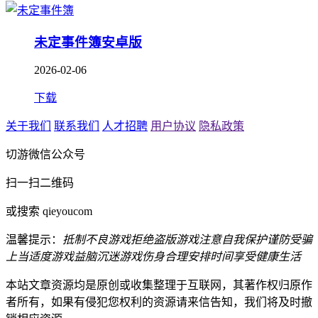
未定事件簿安卓版
2026-02-06
下载
关于我们
联系我们
人才招聘
用户协议
隐私政策
切游微信公众号
扫一扫二维码
或搜索 qieyoucom
温馨提示：
抵制不良游戏
拒绝盗版游戏
注意自我保护
谨防受骗
上当
适度游戏益脑
沉迷游戏伤身
合理安排时间
享受健康生活
本站文章资源均是原创或收集整理于互联网，其著作权归原作
者所有，如果有侵犯您权利的资源请来信告知，我们将及时撤