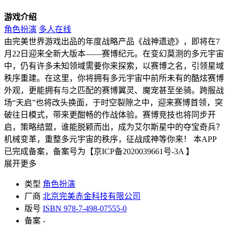
游戏介绍
角色扮演
多人在线
由完美世界游戏出品的年度战略产品《战神遗迹》，即将在7
月22日迎来全新大版本——赛博纪元。在变幻莫测的多元宇宙
中，仍有许多未知领域需要你来探索，以赛博之名，引领星域
秩序重建。在这里，你将拥有多元宇宙中前所未有的酷炫赛博
外观，更能拥有与之匹配的赛博翼灵、魔宠甚至坐骑。跨服战
场“天启”也将改头换面，于时空裂隙之中，迎来赛博首领，突
破往日模式，带来更酣畅的作战体验。赛博竞技也将同步开
启，策略结盟，谁能脱颖而出，成为艾尔斯星中的夺宝奇兵？
机械变革，重整多元宇宙的秩序，征战成神等你来！ 本APP
已完成备案，备案号为【京ICP备2020039661号-3A 】
展开更多
类型
角色扮演
厂商
北京完美赤金科技有限公司
版号
ISBN 978-7-498-07555-0
备案
-