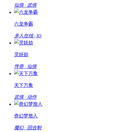
仙侠 · 武侠
六龙争霸
多人在线 · IO
灵妖劫
传奇 · 仙侠
天下万象
武侠 · 动作
奇幻梦旅人
魔幻 · 回合制