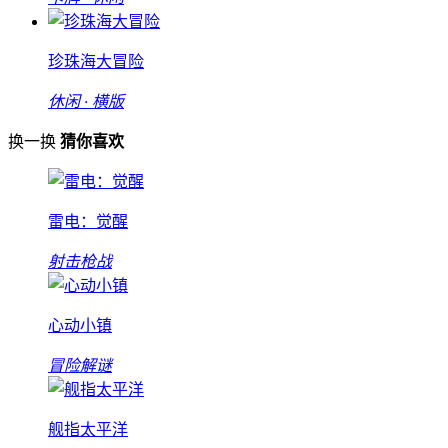
珍珠海大冒险
休闲 · 横版
换一换
猜你喜欢
雷电：觉醒
射击枪战
心动小镇
冒险解谜
舰指太平洋