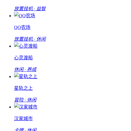
放置挂机 · 益智
QQ农场
放置挂机 · 休闲
心灵渡船
休闲 · 养成
星轨之上
冒险 · 休闲
汉家城市
卡牌 · 休闲