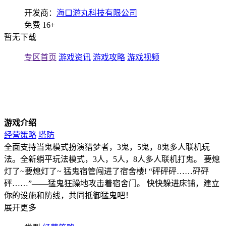
开发商：
海口游丸科技有限公司
免费
16+
暂无下载
专区首页
游戏资讯
游戏攻略
游戏视频
游戏介绍
经营策略
塔防
全面支持当鬼模式扮演猎梦者，3鬼，5鬼，8鬼多人联机玩
法。全新躺平玩法模式，3人，5人，8人多人联机打鬼。 要熄
灯了~要熄灯了~ 猛鬼宿管闯进了宿舍楼! “砰砰砰……砰砰
砰……”——猛鬼狂躁地攻击着宿舍门。 快快躲进床铺，建立
你的设施和防线，共同抵御猛鬼吧！
展开更多