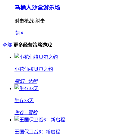
马桶人沙盒游乐场
射击枪战·射击
专区
全部
更多经营策略游戏
小花仙拉贝尔之约
魔幻 · 休闲
生存33天
生存 · 冒险
王国保卫战6：新启程